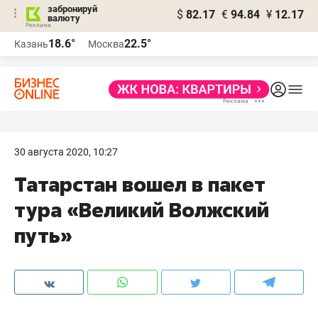
забронируй
$
82.17
€
94.84
¥
12.17
валюту
18.6°
22.5°
Казань
Москва
30 августа 2020, 10:27
Татарстан вошел в пакет
тура «Великий Волжский
путь»