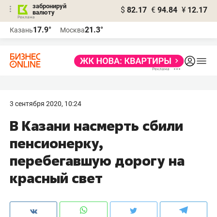
забронируй
$
82.17
€
94.84
¥
12.17
валюту
17.9°
21.3°
Казань
Москва
3 сентября 2020, 10:24
В Казани насмерть сбили
пенсионерку,
перебегавшую дорогу на
красный свет