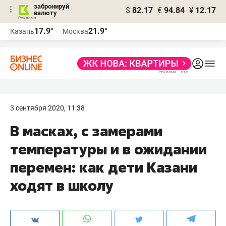
забронируй
$
82.17
€
94.84
¥
12.17
валюту
17.9°
21.9°
Казань
Москва
3 сентября 2020, 11:38
В масках, с замерами
температуры и в ожидании
перемен: как дети Казани
ходят в школу