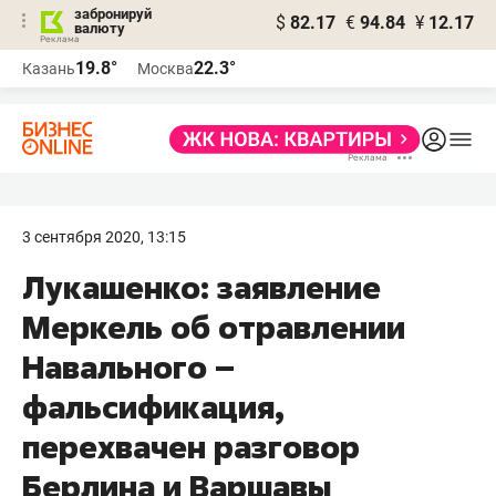
забронируй
$
82.17
€
94.84
¥
12.17
валюту
19.8°
22.3°
Казань
Москва
3 сентября 2020, 13:15
​Лукашенко: заявление
Меркель об отравлении
Навального –
фальсификация,
перехвачен разговор
Берлина и Варшавы