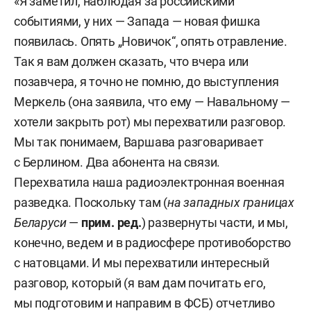
«Я заметил, наблюдая за российскими
событиями, у них — Запада — новая фишка
появилась. Опять „Новичок“, опять отравление.
Так я вам должен сказать, что вчера или
позавчера, я точно не помню, до выступления
Меркель (она заявила, что ему — Навальному —
хотели закрыть рот) мы перехватили разговор.
Мы так понимаем, Варшава разговаривает
с Берлином. Два абонента на связи.
Перехватила наша радиоэлектронная военная
разведка. Поскольку там (
на западных границах
Беларуси
—
прим. ред.
) развернуты части, и мы,
конечно, ведем и в радиосфере противоборство
с натовцами. И мы перехватили интересный
разговор, который (я вам дам почитать его,
мы подготовим и направим в ФСБ) отчетливо