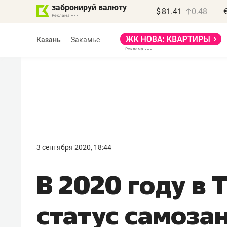
забронируй валюту
$
81.41
0.48
Казань
Закамье
Василь Мазитов
МАРТ
3 сентября 2020, 18:44
«Не зная местных
В 2020 году в 
правил, бизнес может
потерять минимум
статус самоза
полгода»
Как бизнесу выйти на зарубежные