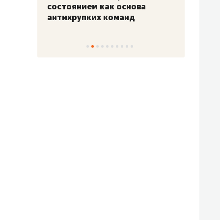
«Гонка Героев»
Казан