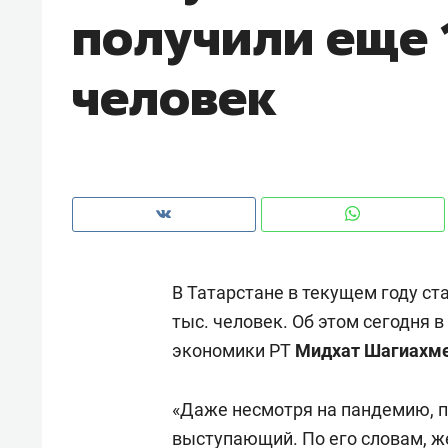
получили еще 
рынки, почему надо знать аксакал
чем интересен Оман?
человек
В Татарстане в текущем году ст
тыс. человек. Об этом сегодня 
экономики РТ
Мидхат Шагиахм
Рекомендуем
Рекоме
Как ГК «МИР ГРУПП» и ВТБ
150 ка
«Даже несмотря на пандемию, п
создают оазис жилого
ID вме
комфорта под Казанью
выступающий. По его словам, ж
безоп