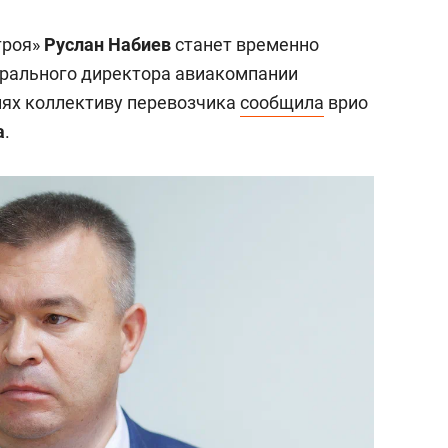
троя»
Руслан Набиев
станет временно
рального директора авиакомпании
иях коллективу перевозчика
сообщила
врио
а
.