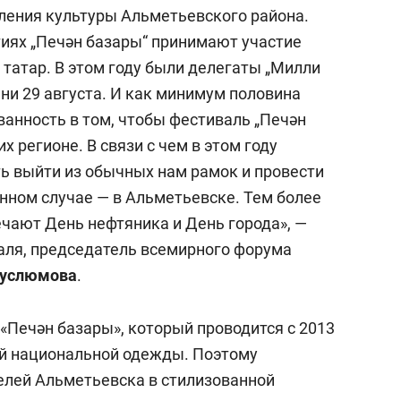
состоянием как основа
ления культуры Альметьевского района.
антихрупких команд
тиях „Печән базары“ принимают участие
татар. В этом году были делегаты „Милли
ни 29 августа. И как минимум половина
ванность в том, чтобы фестиваль „Печән
их регионе. В связи с чем в этом году
ь выйти из обычных нам рамок и провести
анном случае — в Альметьевске. Тем более
ечают День нефтяника и День города», —
аля, председатель всемирного форума
Муслюмова
.
«Печән базары», который проводится с 2013
ой национальной одежды. Поэтому
телей Альметьевска в стилизованной