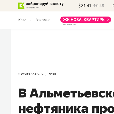
забронируй валюту
$
81.41
0.48
Казань
Закамье
Василь Мазитов
МАРТ
3 сентября 2020, 19:30
«Не зная местных
В Альметьевск
правил, бизнес может
потерять минимум
нефтяника про
полгода»
Как бизнесу выйти на зарубежные