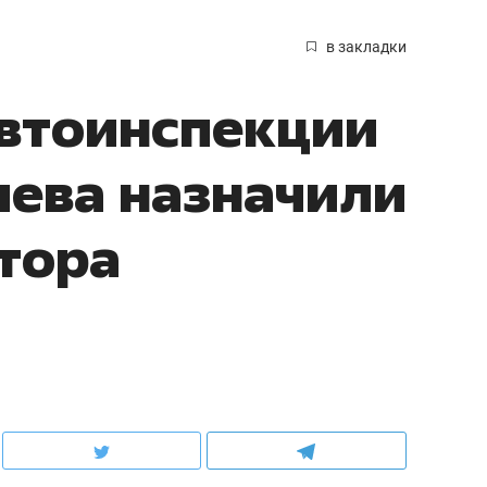
в закладки
автоинспекции
ева назначили
тора