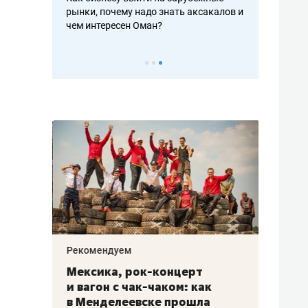
рафакте,
рынки, почему надо знать аксакалов и
о трехкратно
кредитов
чем интересен Оман?
клиентах и ч
Рекомендуем
Рекоме
ой
Мексика, рок-концерт
«Прор
и вагон с чак-чаком: как
30 ме
еским
в Менделеевске прошла
лечит