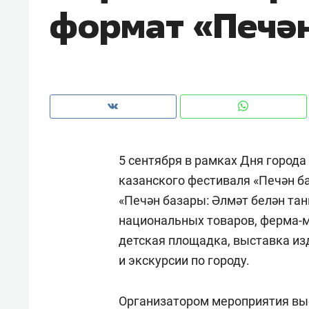
формат «Печә
рынки, почему надо знать аксакал
чем интересен Оман?
5 сентября в рамках Дня город
казанского фестиваля «Печән б
«Печән базары: Әлмәт белән та
национальных товаров, ферма-ма
детская площадка, выставка из
Рекомендуем
Рекоме
и экскурсии по городу.
Как ГК «МИР ГРУПП» и ВТБ
150 ка
создают оазис жилого
ID вме
Организатором мероприятия вы
комфорта под Казанью
безоп