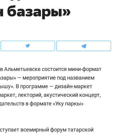
н базары»
ов и
о трехкратном росте цен, дотошных
школьной формы о конт
клиентах и чудных запросах мастеров
налогах и развитии без 
а в Альметьевске состоится мини-формат
азары» — мероприятие под названием
нышу». В программе — дизайн-маркет
ркет, лекторий, акустический концерт,
дательств в формате «Уку паркы»
ндуем
Рекомендуем
мер до квартиры и Face
Опыт выживания в дик
сто ключа: какой будет
природе, работа
ступает всемирный форум татарской
асность в ЖК «Нова»
с ментальным и физич