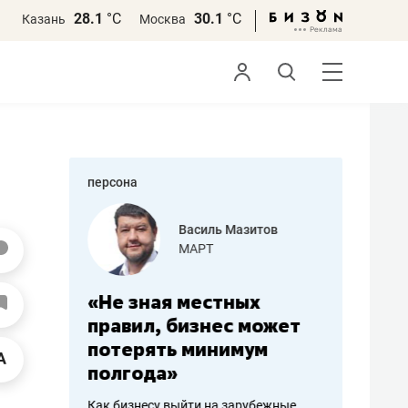
28.1
°С
30.1
°С
Казань
Москва
персона
еменова
Василь Мазитов
»
МАРТ
а: работа
«Не зная местных
«Мне лу
ечься
правил, бизнес может
не зара
вствовать
потерять минимум
чем пот
полгода»
репутац
пошиву
Как бизнесу выйти на зарубежные
Владелец от