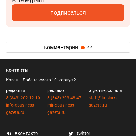
подписаться
Комментарии
22
контакты
Казань, Лобачевского 10, корпус 2
редакция
реклама
отдел персонала
8 (843) 202-12-10
8 (843) 203-48-47
staff@business-
info@business-
mir@business-
gazeta.ru
gazeta.ru
gazeta.ru
вконтакте
twitter