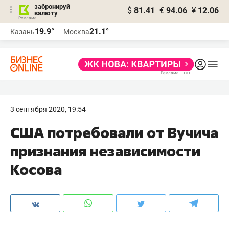
забронируй
$
81.41
€
94.06
¥
12.06
валюту
19.9°
21.1°
Казань
Москва
3 сентября 2020, 19:54
США потребовали от Вучича
признания независимости
Косова