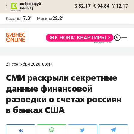
забронируй
$
82.17
€
94.84
¥
12.17
валюту
17.3°
22.2°
Казань
Москва
21 сентября 2020, 08:44
СМИ раскрыли секретные
данные финансовой
разведки о счетах россиян
в банках США​