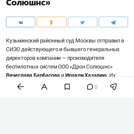
Солюшнс»
Кузьминский районный суд Москвы отправил в
СИЗО действующего и бывшего генеральных
директоров компании — производителя
беспилотных систем ООО «Дрон Солюшнс»
Вячеслава Барбасова
и
Иракли Хазалию
. Их
обвиняют в мошенничестве в особо крупном
0
размере. Об этом пишет «
Коммерсантъ
».