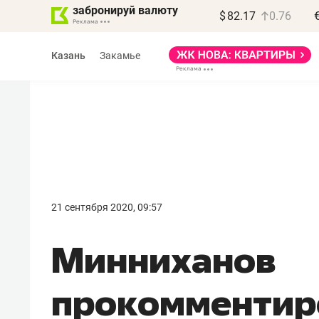
забронируй валюту
$
82.17
0.76
Казань
Закамье
Василь Мазитов
МАРТ
21 сентября 2020, 09:57
«Не зная местных
Минниханов
правил, бизнес может
потерять минимум
прокомментир
полгода»
Как бизнесу выйти на зарубежные