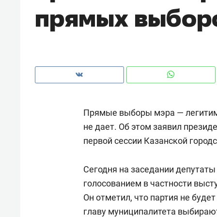
прямых выборо
рынки, почему надо знать аксакал
чем интересен Оман?
Прямые выборы мэра — легитим
не дает. Об этом заявил презид
первой сессии Казанской город
Сегодня на заседании депутаты
Рекомендуем
Рекоме
голосованием в частности выст
Как ГК «МИР ГРУПП» и ВТБ
150 ка
Он отметил, что партия не будет
создают оазис жилого
ID вме
главу муниципалитета выбирают
комфорта под Казанью
безоп