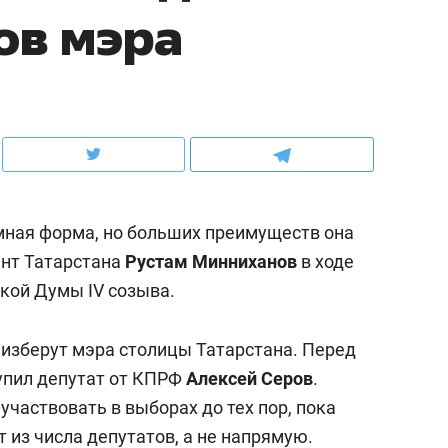
в мэра​
ов и
о трехкратном росте цен, дотошных
школьной формы о конт
клиентах и чудных запросах мастеров
налогах и развитии без 
ная форма, но больших преимуществ она
ент Татарстана
Рустам Минниханов
в ходе
ской Думы IV созыва.
 изберут мэра столицы Татарстана. Перед
ндуем
Рекомендуем
упил депутат от КПРФ
Алексей Серов
.
мер до квартиры и Face
Опыт выживания в дик
 участвовать в выборах до тех пор, пока
сто ключа: какой будет
природе, работа
 из числа депутатов, а не напрямую.
асность в ЖК «Нова»
с ментальным и физич