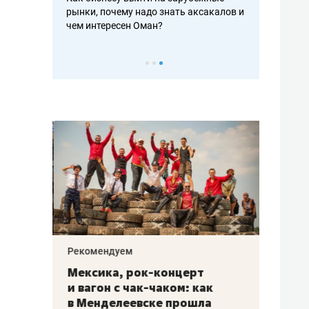
рафакте,
рынки, почему надо знать аксакалов и
о трехкратно
кредитов
чем интересен Оман?
клиентах и ч
Рекомендуем
Рекоме
ой
Мексика, рок-концерт
«Прор
и вагон с чак-чаком: как
30 ме
еским
в Менделеевске прошла
лечит