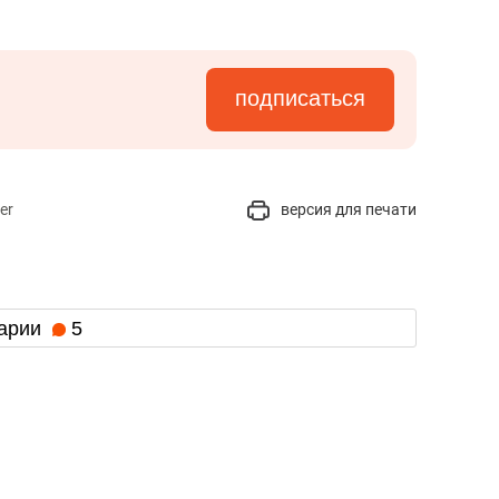
подписаться
er
версия для печати
арии
5