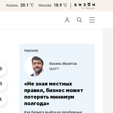
20.1
°С
18.9
°С
Казань
Москва
персона
еменова
Василь Мазитов
»
МАРТ
а: работа
«Не зная местных
«Мне лу
ечься
правил, бизнес может
не зара
вствовать
потерять минимум
чем пот
полгода»
репутац
пошиву
Как бизнесу выйти на зарубежные
Владелец от