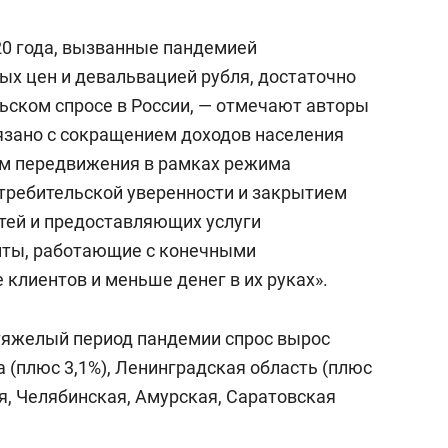
состоянием как основа
антихрупких команд
20 года, вызванные пандемией
ых цен и девальвацией рубля, достаточно
льском спросе в России, — отмечают авторы
вязано с сокращением доходов населения
ием передвижения в рамках режима
требительской уверенности и закрытием
етей и предоставляющих услуги
енты, работающие с конечными
клиентов и меньше денег в их руках».
тяжелый период пандемии спрос вырос
а (плюс 3,1%), Ленинградская область (плюс
ая, Челябинская, Амурская, Саратовская