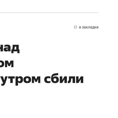
в закладки
над
ом
 утром сбили