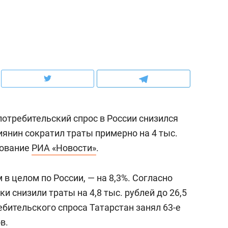
ов и
о трехкратном росте цен, дотошных
школьной формы о конт
клиентах и чудных запросах мастеров
налогах и развитии без 
потребительский спрос в России снизился
иянин сократил траты примерно на 4 тыс.
дование
РИА «Новости»
.
 в целом по России, — на 8,3%. Согласно
ндуем
Рекомендуем
и снизили траты на 4,8 тыс. рублей до 26,5
мер до квартиры и Face
Опыт выживания в дик
ебительского спроса Татарстан занял 63-е
сто ключа: какой будет
природе, работа
в.
асность в ЖК «Нова»
с ментальным и физич