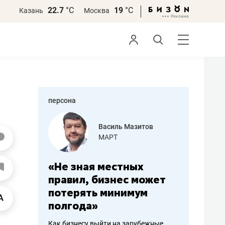
22.7
°С
19
°С
Казань
Москва
персона
еменова
Василь Мазитов
»
МАРТ
а: работа
«Не зная местных
«Мне лу
ечься
правил, бизнес может
не зара
вствовать
потерять минимум
чем пот
полгода»
репутац
пошиву
Как бизнесу выйти на зарубежные
Владелец от