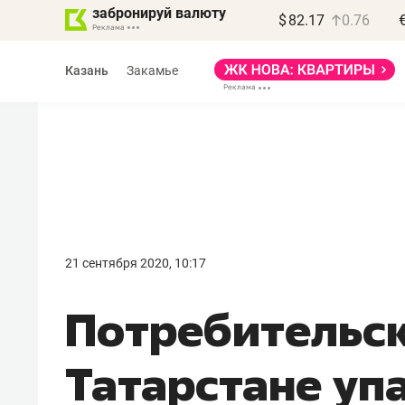
забронируй валюту
$
82.17
0.76
Казань
Закамье
Василь Мазитов
МАРТ
21 сентября 2020, 10:17
«Не зная местных
Потребительск
правил, бизнес может
потерять минимум
Татарстане уп
полгода»
Как бизнесу выйти на зарубежные