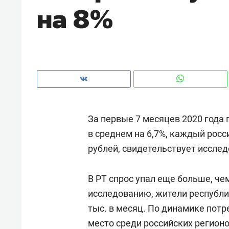
на 8%
рынки, почему надо знать аксакал
чем интересен Оман?
За первые 7 месяцев 2020 года 
в среднем на 6,7%, каждый росс
рублей, свидетельствует иссле
В РТ спрос упал еще больше, чем
Рекомендуем
Рекоме
исследованию, жители республик
Как ГК «МИР ГРУПП» и ВТБ
150 ка
тыс. в месяц. По динамике потр
создают оазис жилого
ID вме
место среди российских регионо
комфорта под Казанью
безоп