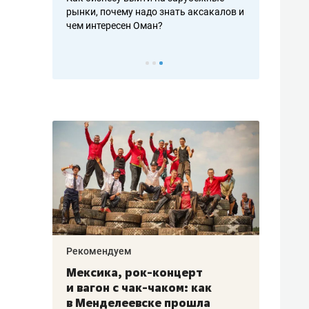
рафакте,
рынки, почему надо знать аксакалов и
о трехкратно
кредитов
чем интересен Оман?
клиентах и ч
Рекомендуем
Рекоме
ой
Мексика, рок-концерт
«Прор
и вагон с чак-чаком: как
30 ме
еским
в Менделеевске прошла
лечит