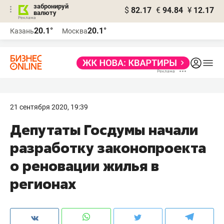
забронируй
$
82.17
€
94.84
¥
12.17
валюту
20.1°
20.1°
Казань
Москва
21 сентября 2020, 19:39
Депутаты Госдумы начали
разработку законопроекта
о реновации жилья в
регионах