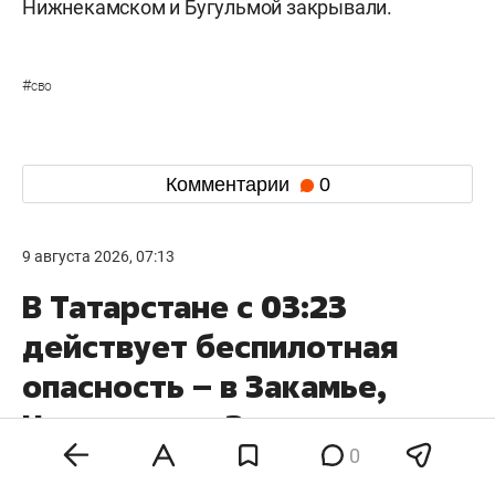
Нижнекамском и Бугульмой закрывали.
#
сво
Комментарии
0
9 августа 2026, 07:13
В Татарстане с 03:23
действует беспилотная
опасность – в Закамье,
Чистополе и Заинске
0
объявляли угрозу атаки