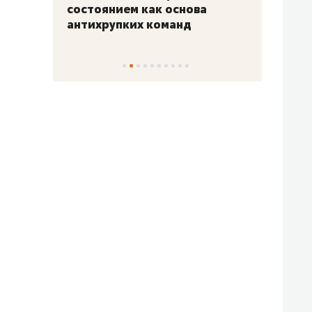
«Гонка Героев»
Казан