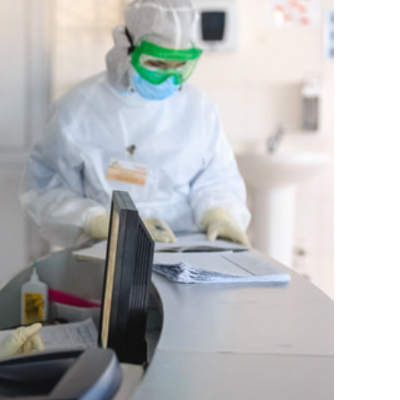
состоянием как основа
антихрупких команд