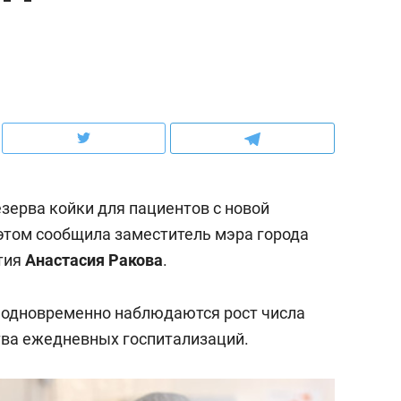
ов и
о трехкратном росте цен, дотошных
школьной формы о конт
клиентах и чудных запросах мастеров
налогах и развитии без 
зерва койки для пациентов с новой
этом сообщила заместитель мэра города
тия
Анастасия Ракова
.
е одновременно наблюдаются рост числа
ндуем
Рекомендуем
тва ежедневных госпитализаций.
мер до квартиры и Face
Опыт выживания в дик
сто ключа: какой будет
природе, работа
асность в ЖК «Нова»
с ментальным и физич