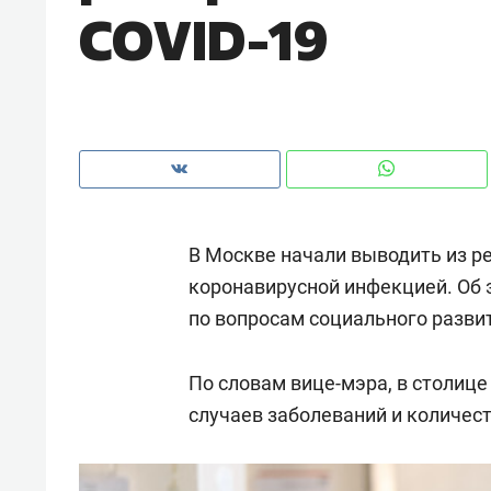
COVID-19
рынки, почему надо знать аксакал
чем интересен Оман?
В Москве начали выводить из ре
коронавирусной инфекцией. Об 
по вопросам социального разви
По словам вице-мэра, в столиц
Рекомендуем
Рекоме
случаев заболеваний и количес
Как ГК «МИР ГРУПП» и ВТБ
150 ка
создают оазис жилого
ID вме
комфорта под Казанью
безоп