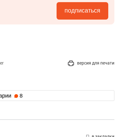
подписаться
er
версия для печати
арии
8
в закладки