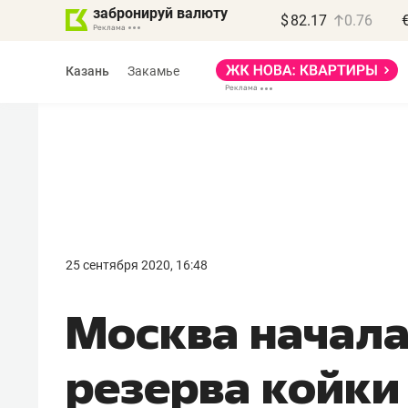
забронируй валюту
$
82.17
0.76
Казань
Закамье
Василь Мазитов
МАРТ
25 сентября 2020, 16:48
«Не зная местных
Москва начала
правил, бизнес может
потерять минимум
резерва койки
полгода»
Как бизнесу выйти на зарубежные