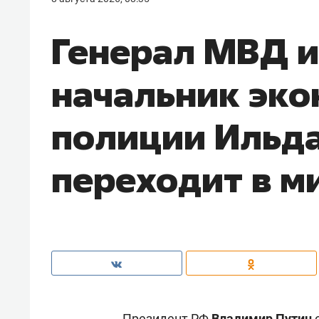
Генерал МВД 
начальник эк
полиции Ильд
переходит в 
Президент РФ
Владимир Путин
о