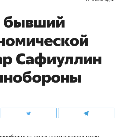
и бывший
ономической
ар Сафиуллин
минобороны
свободил от должности руководителя