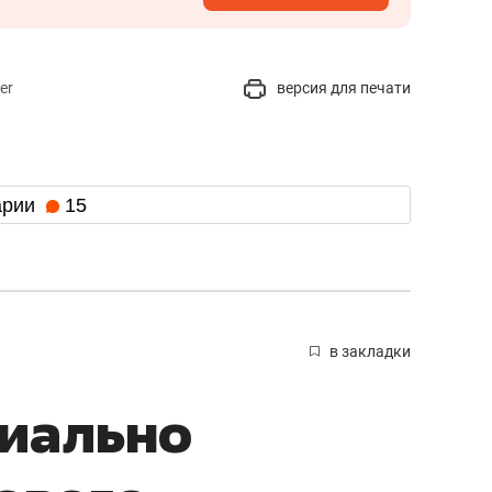
er
версия для печати
арии
15
в закладки
циально