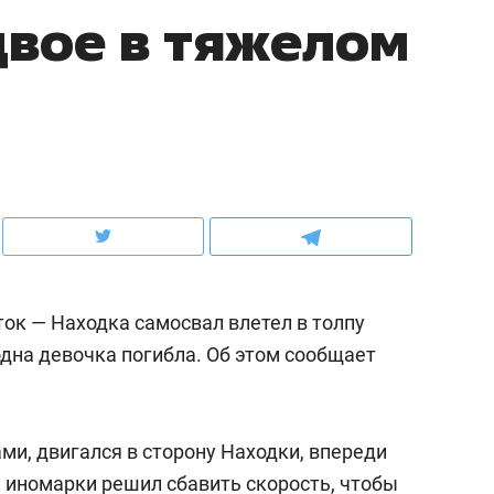
двое в тяжелом
ов и
о трехкратном росте цен, дотошных
школьной формы о конт
клиентах и чудных запросах мастеров
налогах и развитии без 
ок — Находка самосвал влетел в толпу
одна девочка погибла. Об этом сообщает
ндуем
Рекомендуем
мер до квартиры и Face
Опыт выживания в дик
и, двигался в сторону Находки, впереди
сто ключа: какой будет
природе, работа
ь иномарки решил сбавить скорость, чтобы
асность в ЖК «Нова»
с ментальным и физич