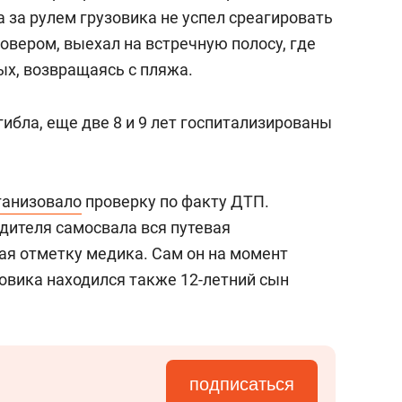
состоянием как основа
 за рулем грузовика не успел среагировать
антихрупких команд
совером, выехал на встречную полосу, где
ых, возвращаясь с пляжа.
гибла, еще две 8 и 9 лет госпитализированы
ганизовало
проверку по факту ДТП.
одителя самосвала вся путевая
ая отметку медика. Сам он на момент
зовика находился также 12-летний сын
подписаться