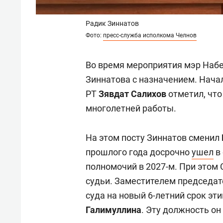
Радик Зиннатов
Фото:
пресс-служба исполкома Челнов
Во время мероприятия мэр На
Зиннатова с назначением. Нача
РТ
Зявдат Салихов
отметил, что
многолетней работы.
На этом посту Зиннатов сменил
прошлого года досрочно
ушел
в 
полномочий в 2027-м. При этом
судьи. Заместителем председа
суда на новый 6-летний срок эт
Галимуллина
. Эту должность он