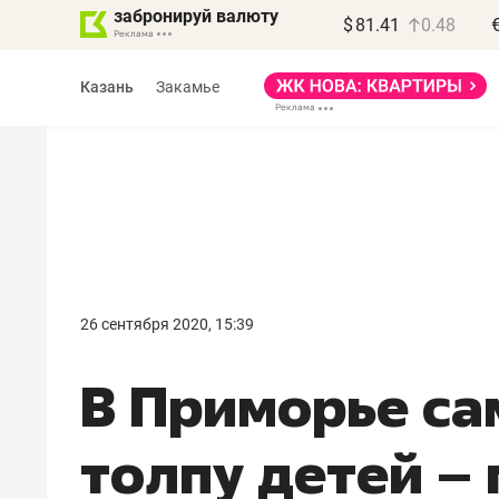
забронируй валюту
$
81.41
0.48
Казань
Закамье
Василь Мазитов
МАРТ
26 сентября 2020, 15:39
«Не зная местных
В Приморье са
правил, бизнес может
потерять минимум
толпу детей –
полгода»
Как бизнесу выйти на зарубежные