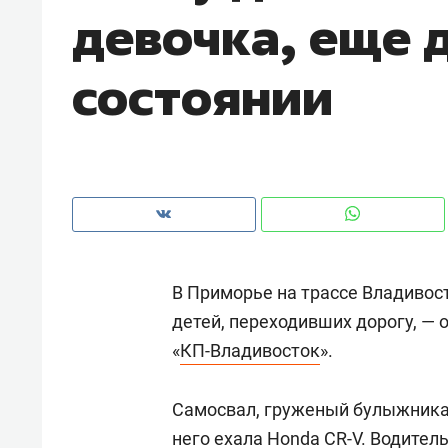
девочка, еще 
рынки, почему надо знать аксакал
чем интересен Оман?
состоянии
В Приморье на трассе Владивост
детей, переходивших дорогу, — 
«
КП-Владивосток
».
Рекомендуем
Рекоме
Как ГК «МИР ГРУПП» и ВТБ
150 ка
Самосвал, груженый булыжникам
создают оазис жилого
ID вме
комфорта под Казанью
него ехала Honda CR-V. Водител
безоп