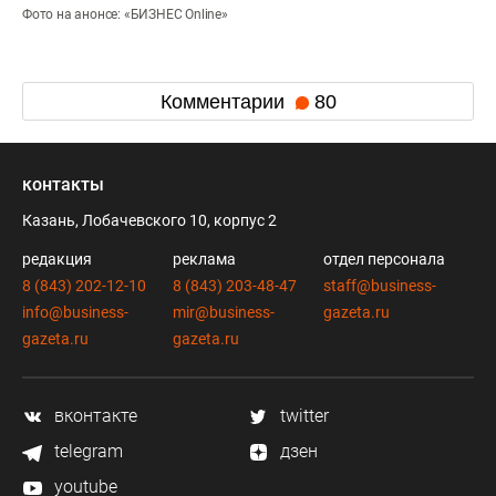
Фото на анонсе: «БИЗНЕС Online»
Комментарии
80
контакты
Казань, Лобачевского 10, корпус 2
редакция
реклама
отдел персонала
8 (843) 202-12-10
8 (843) 203-48-47
staff@business-
info@business-
mir@business-
gazeta.ru
gazeta.ru
gazeta.ru
вконтакте
twitter
telegram
дзен
youtube