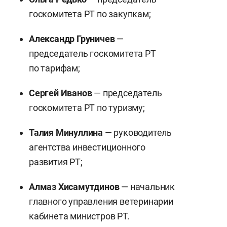
госкомитета РТ по закупкам;
Александр Груничев
—
председатель госкомитета РТ
по тарифам;
Сергей Иванов
— председатель
госкомитета РТ по туризму;
Талия Минуллина
— руководитель
агентства инвестиционного
развития РТ;
Алмаз Хисамутдинов
— начальник
главного управления ветеринарии
кабинета министров РТ.