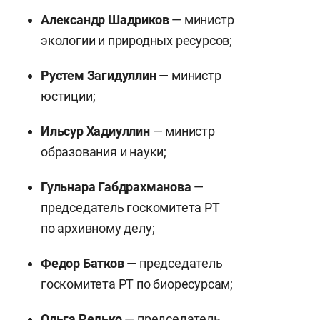
Александр Шадриков
— министр
экологии и природных ресурсов;
Рустем Загидуллин
— министр
юстиции;
Ильсур Хадиуллин
— министр
образования и науки;
Гульнара Габдрахманова
—
председатель госкомитета РТ
по архивному делу;
Федор Батков
— председатель
госкомитета РТ по биоресурсам;
Ольга Редько
— председатель