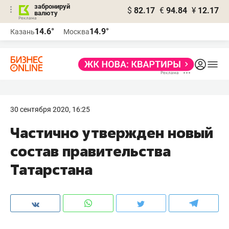
забронируй
$
82.17
€
94.84
¥
12.17
валюту
14.6°
14.9°
Казань
Москва
30 сентября 2020, 16:25
Частично утвержден новый
состав правительства
Татарстана​