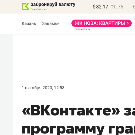
забронируй валюту
$
82.17
0.76
Казань
Закамье
Василь Мазитов
МАРТ
1 октября 2020, 12:53
«Не зная местных
«ВКонтакте» з
правил, бизнес может
потерять минимум
программу гра
полгода»
Как бизнесу выйти на зарубежные