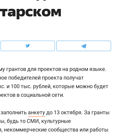
атарском
ов и
о трехкратном росте цен, дотошных
школьной формы о конт
клиентах и чудных запросах мастеров
налогах и развитии без 
му грантов для проектов на родном языке.
рое победителей проекта получат
с. и 100 тыс. рублей, которые можно будет
оектов в социальной сети.
ндуем
Рекомендуем
 заполнить
анкету
до 13 октября. За гранты
мер до квартиры и Face
Опыт выживания в дик
ты,
будь то СМИ, культурные
сто ключа: какой будет
природе, работа
я, некоммерческие сообщества или работы
асность в ЖК «Нова»
с ментальным и физич