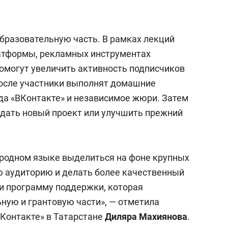
состоянием как основа
антихрупких команд
бразовательную часть. В рамках лекций
латформы, рекламных инструментах
помогут
увеличить активность подписчиков
После участники выполнят домашние
да «ВКонтакте» и независимое жюри. Затем
здать новый проект или улучшить прежний
 родном языке выделиться на фоне крупных
ю аудиторию и делать более качественный
ли программу поддержки, которая
ьную и грантовую части», — отметила
Контакте» в Татарстане
Диляра Махиянова
.