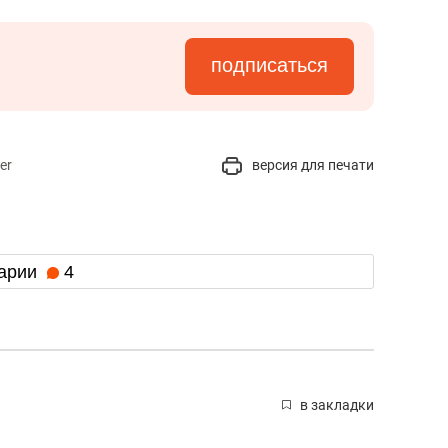
подписаться
er
версия для печати
арии
4
в закладки