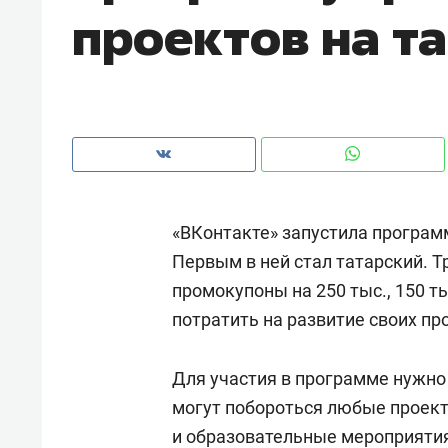
проектов на т
рынки, почему надо знать аксакал
чем интересен Оман?
«ВКонтакте» запустила програм
Первым в ней стал татарский. Т
промокупоны на 250 тыс., 150 ты
потратить на развитие своих пр
Рекомендуем
Рекоме
Для участия в программе нужно
Как ГК «МИР ГРУПП» и ВТБ
150 ка
могут побороться любые проек
создают оазис жилого
ID вме
и образовательные мероприяти
комфорта под Казанью
безоп