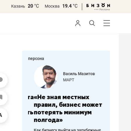
20
°С
19.4
°С
Казань
Москва
персона
еменова
Василь Мазитов
»
МАРТ
а: работа
«Не зная местных
«Мне лу
ечься
правил, бизнес может
не зара
вствовать
потерять минимум
чем пот
полгода»
репутац
пошиву
Как бизнесу выйти на зарубежные
Владелец от