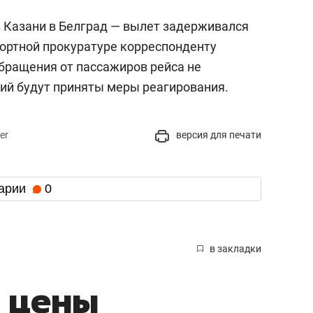
 Казани в Белград — вылет задерживался
портной прокуратуре корреспонденту
обращения от пассажиров рейса не
ний будут приняты меры реагирования.
er
версия для печати
арии
0
в закладки
 цены