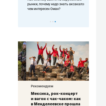
рафакте,
рынки, почему надо знать аксакалов и
о трехкратно
кредитов
чем интересен Оман?
клиентах и ч
Рекомендуем
Рекоме
ой
Мексика, рок-концерт
«Прор
и вагон с чак-чаком: как
30 ме
еским
в Менделеевске прошла
лечит