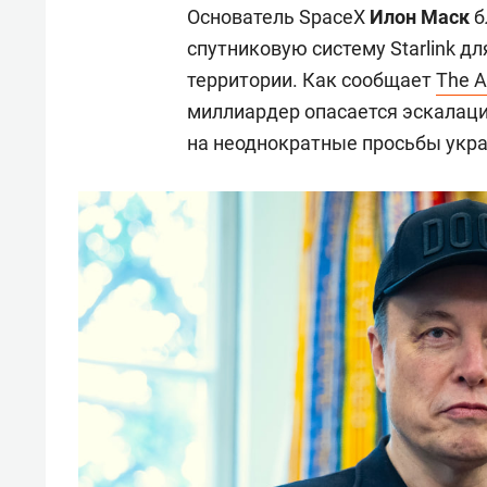
Основатель SpaceX
Илон Маск
б
спутниковую систему Starlink д
территории. Как сообщает
The A
миллиардер опасается эскалаци
на неоднократные просьбы укра