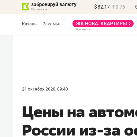
забронируй валюту
$
82.17
0.76
Казань
Закамье
Василь Мазитов
МАРТ
21 октября 2020, 09:40
«Не зная местных
Цены на автом
правил, бизнес может
потерять минимум
России из-за 
полгода»
Как бизнесу выйти на зарубежные