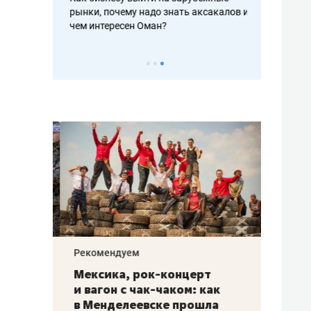
рафакте,
рынки, почему надо знать аксакалов и
о трехкратно
кредитов
чем интересен Оман?
клиентах и ч
Рекомендуем
Рекоме
ой
Мексика, рок-концерт
«Прор
и вагон с чак-чаком: как
30 ме
еским
в Менделеевске прошла
лечит