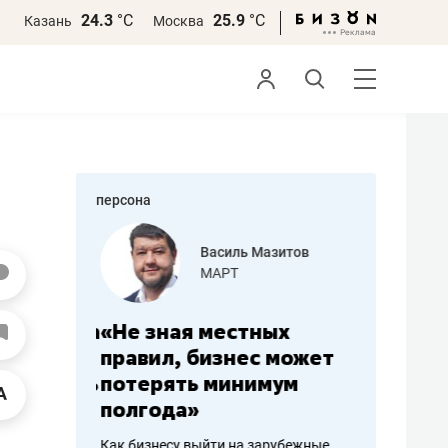
24.3
°С
25.9
°С
Казань
Москва
персона
еменова
Василь Мазитов
»
МАРТ
а: работа
«Не зная местных
«Мне лу
ечься
правил, бизнес может
не зара
вствовать
потерять минимум
чем пот
полгода»
репутац
пошиву
Как бизнесу выйти на зарубежные
Владелец от