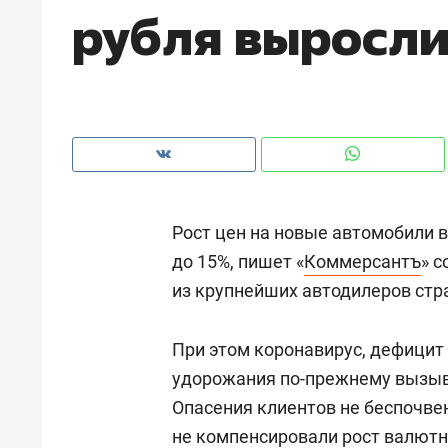
рубля выросли
рынки, почему надо знать аксакал
чем интересен Оман?
Рост цен на новые автомобили в
до 15%, пишет «
Коммерсантъ
» 
из крупнейших автодилеров стр
При этом коронавирус, дефици
Рекомендуем
Рекоме
удорожания по-прежнему вызыв
Как ГК «МИР ГРУПП» и ВТБ
150 ка
Опасения клиентов не беспочве
создают оазис жилого
ID вме
не компенсировали рост валют
комфорта под Казанью
безоп