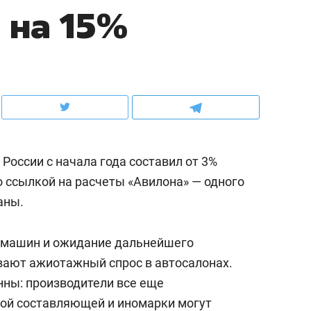
 на 15%
ов и
о трехкратном росте цен, дотошных
школьной формы о конт
клиентах и чудных запросах мастеров
налогах и развитии без 
 России с начала года составил от 3%
со ссылкой на расчеты «Авилона» — одного
аны.
т машин и ожидание дальнейшего
ндуем
Рекомендуем
ают ажиотажный спрос в автосалонах.
мер до квартиры и Face
Опыт выживания в дик
нны: производители все еще
сто ключа: какой будет
природе, работа
ной составляющей и иномарки могут
асность в ЖК «Нова»
с ментальным и физич