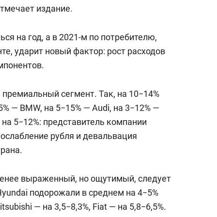
состоянием как основа
отмечает издание.
антихрупких команд
я на год, а в 2021-м по потребителю,
те, ударит новый фактор: рост расходов
мпонентов.
 премиальный сегмент. Так, на 10−14%
5% — BMW, на 5−15% — Audi, на 3−12% —
 на 5−12%: представитель компании
 ослабление рубля и девальвация
рана.
менее выраженный, но ощутимый, следует
yundai подорожали в среднем на 4−5%
subishi — на 3,5−8,3%, Fiat — на 5,8−6,5%.