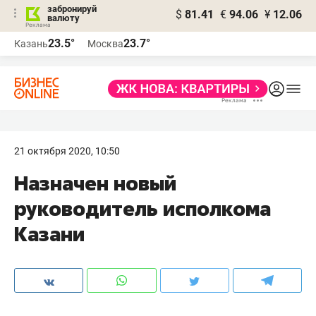
забронируй
$
81.41
€
94.06
¥
12.06
валюту
23.5°
23.7°
Казань
Москва
21 октября 2020, 10:50
Назначен новый
руководитель исполкома
Казани