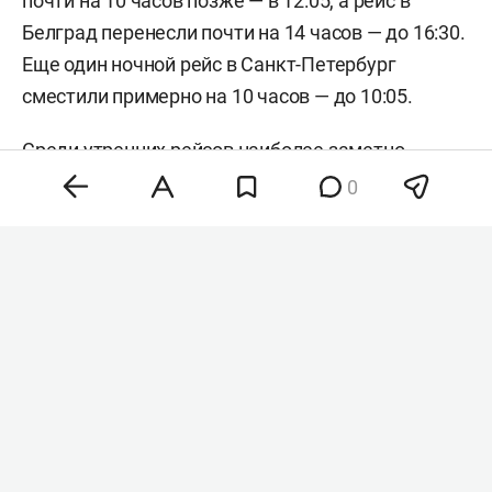
почти на 10 часов позже — в 12:05, а рейс в
Белград перенесли почти на 14 часов — до 16:30.
Еще один ночной рейс в Санкт-Петербург
сместили примерно на 10 часов — до 10:05.
Среди утренних рейсов наиболее заметно
задержан вылет в Шарм-эш-Шейх: его
0
перенесли почти на 8 часов — до 15:40.
Самолеты в Краснодар и Анталью отправятся с
трехчасовой задержкой — в 11:50 и 13:45
соответственно. Рейс в Санкт-Петербург,
запланированный на 11:40, перенесли на 19:05, а
вылет в Москву — с 12:00 на 19:00. Пассажиры
рейса в Санью отправятся на четыре часа позже
расписания — в 16:00. Существенно смещены и
вылеты в Сочи: один рейс перенесли с 14:55 на