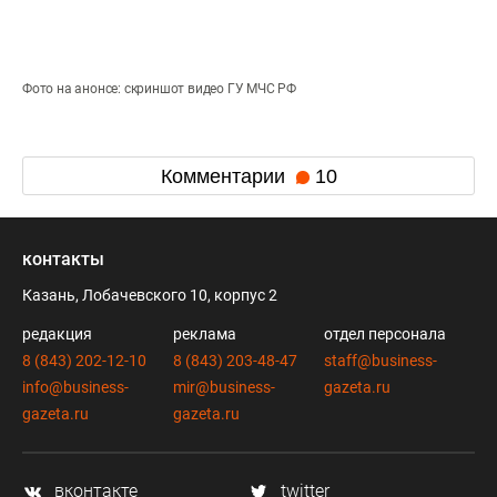
Фото на анонсе: скриншот видео ГУ МЧС РФ
Комментарии
10
контакты
Казань, Лобачевского 10, корпус 2
редакция
реклама
отдел персонала
8 (843) 202-12-10
8 (843) 203-48-47
staff@business-
info@business-
mir@business-
gazeta.ru
gazeta.ru
gazeta.ru
вконтакте
twitter