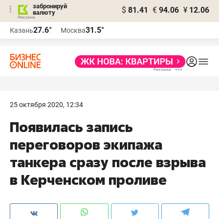
забронируй
$
81.41
€
94.06
¥
12.06
валюту
27.6°
31.5°
Казань
Москва
25 октября 2020, 12:34
Появилась запись
переговоров экипажа
танкера сразу после взрыва
в Керченском проливе