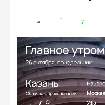
рынки, почему надо знать аксакал
чем интересен Оман?
Рекомендуем
Рекоме
Как ГК «МИР ГРУПП» и ВТБ
150 ка
создают оазис жилого
ID вме
комфорта под Казанью
безоп