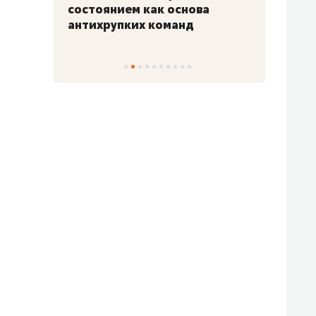
«Гонка Героев»
Казан