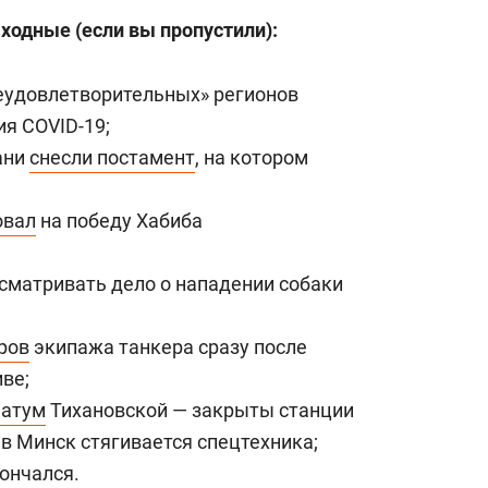
одные (если вы пропустили):
еудовлетворительных» регионов
ия COVID-19;
ани
снесли постамент
, на котором
овал
на победу Хабиба
сматривать дело о нападении собаки
ров
экипажа танкера сразу после
ве;
матум
Тихановской — закрыты станции
 в Минск стягивается спецтехника;
ончался
.