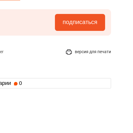
подписаться
er
версия для печати
арии
0