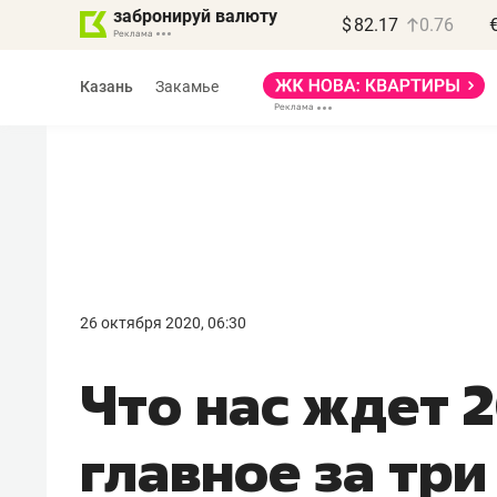
забронируй валюту
$
82.17
0.76
Казань
Закамье
Василь Мазитов
МАРТ
26 октября 2020, 06:30
«Не зная местных
Что нас ждет 2
правил, бизнес может
потерять минимум
главное за тр
полгода»
Как бизнесу выйти на зарубежные