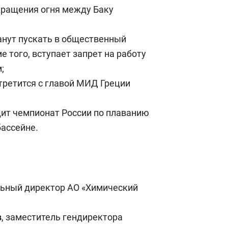
кращения огня между Баку
анут пускать в общественный
е того, вступает запрет на работу
;
третится с главой МИД Греции
дит чемпионат России по плаванию
бассейне.
льный директор АО «Химический
в
, заместитель гендиректора