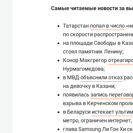
Самые читаемые новости за вых
Татарстан
попал в число
«н
по скорости распространен
на площади Свободы в Каз
стоял памятник Ленину;
Конор Макгрегор
отреагир
Нурмагомедова;
в МВД
объяснили отказ
рас
на девочку в Казани;
появилась
запись перегово
взрыва в Керченском проли
в Беларуси
истекает ульти
метро, ограничен интернет,
глава Samsung Ли Гон Хи
ск