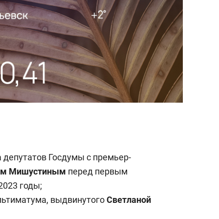
состоянием как основа
антихрупких команд
а депутатов Госдумы с премьер-
ом Мишустиным
перед первым
2023 годы;
ультиматума, выдвинутого
Светланой