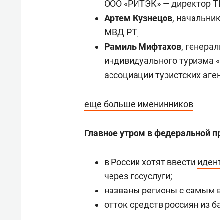
ООО «РИТЭК» — директор Т
Артем Кузнецов
, начальни
МВД РТ;
Рамиль Мифтахов
, генера
индивидуального туризма «
ассоциации туристских аген
еще больше именинников
Главное утром в федеральной п
в России хотят ввести
иден
через госуслуги;
названы регионы
с самым 
отток средств россиян из 