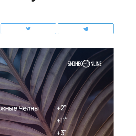
ов и
о трехкратном росте цен, дотошных
школьной формы о конт
клиентах и чудных запросах мастеров
налогах и развитии без 
ндуем
Рекомендуем
мер до квартиры и Face
Опыт выживания в дик
сто ключа: какой будет
природе, работа
асность в ЖК «Нова»
с ментальным и физич