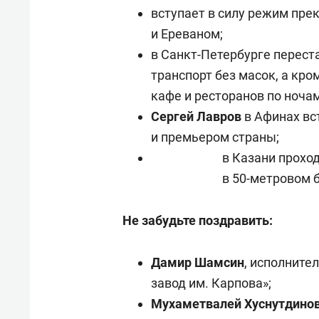
вступает в силу режим пре
и Ереваном;
в Санкт-Петербурге перест
транспорт без масок, а кром
кафе и ресторанов по ночам
Сергей Лавров
в Афинах вс
и премьером страны;
в Казани прохо
в 50-метровом 
Не забудьте поздравить:
Дамир Шамсин
, исполните
завод им. Карпова»;
Мухаметвалей Хуснутдино