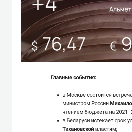
Главные события:
в Москве состоится встреч
министром России
Михаил
чтением бюджета на 2021−
в Беларуси истекает срок 
Тихановской
властям;