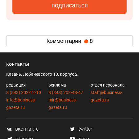
подписаться
Комментарии
8
контакты
Казань, Лобачевского 10, корпус 2
редакция
реклама
отдел персонала
8 (843) 202-12-10
8 (843) 203-48-47
staff@business-
info@business-
mir@business-
gazeta.ru
gazeta.ru
gazeta.ru
вконтакте
twitter
telegram
дзен