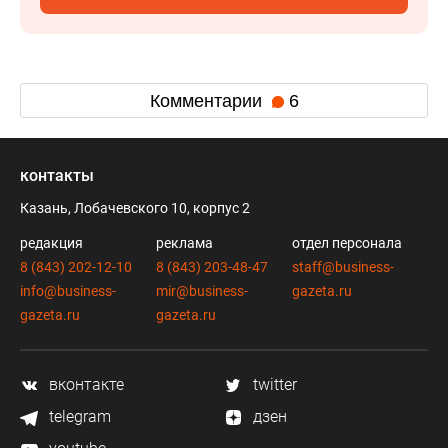
Комментарии
6
контакты
Казань, Лобачевского 10, корпус 2
редакция
реклама
отдел персонала
8 (843) 202-12-10
8 (843) 203-48-47
staff@business-
info@business-
mir@business-
gazeta.ru
gazeta.ru
gazeta.ru
вконтакте
twitter
telegram
дзен