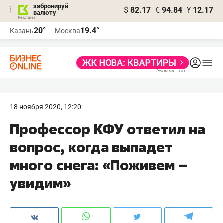
забронируй
$
82.17
€
94.84
¥
12.17
валюту
20°
19.4°
Казань
Москва
18 ноября 2020, 12:20
Профессор КФУ ответил на
вопрос, когда выпадет
много снега: «Поживем –
увидим»