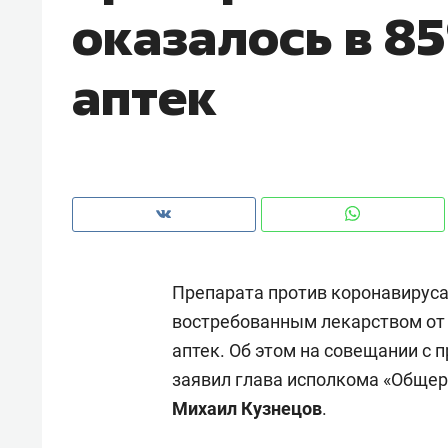
оказалось в 8
рынки, почему надо знать аксакал
чем интересен Оман?
аптек
Препарата против коронавируса
востребованным лекарством от C
аптек. Об этом на совещании с
Рекомендуем
Рекоме
заявил глава исполкома «Общер
Как ГК «МИР ГРУПП» и ВТБ
150 ка
Михаил Кузнецов
.
создают оазис жилого
ID вме
комфорта под Казанью
безоп