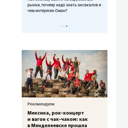
рафакте,
рынки, почему надо знать аксакалов и
о трехкратно
кредитов
чем интересен Оман?
клиентах и ч
Рекомендуем
Рекоме
ой
Мексика, рок-концерт
«Прор
и вагон с чак-чаком: как
30 ме
еским
в Менделеевске прошла
лечит