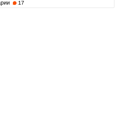
арии
17