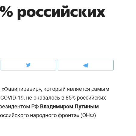
5% российских
ов и
о трехкратном росте цен, дотошных
школьной формы о конт
клиентах и чудных запросах мастеров
налогах и развитии без 
 «Фавипиравир», который является самым
OVID-19, не оказалось в 85% российских
 президентом РФ
Владимиром Путиным
ндуем
Рекомендуем
оссийского народного фронта» (ОНФ)
мер до квартиры и Face
Опыт выживания в дик
сто ключа: какой будет
природе, работа
асность в ЖК «Нова»
с ментальным и физич