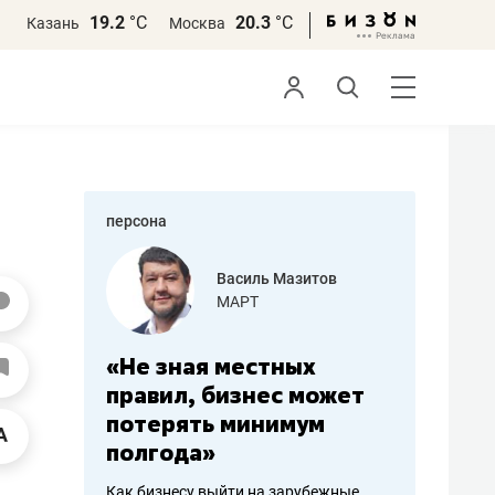
19.2
°С
20.3
°С
Казань
Москва
персона
еменова
Василь Мазитов
»
МАРТ
а: работа
«Не зная местных
«Мне лу
ечься
правил, бизнес может
не зара
вствовать
потерять минимум
чем пот
полгода»
репутац
пошиву
Как бизнесу выйти на зарубежные
Владелец от