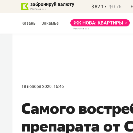
забронируй валюту
$
82.17
0.76
Казань
Закамье
Василь Мазитов
МАРТ
18 ноября 2020, 16:46
«Не зная местных
Самого востре
правил, бизнес может
потерять минимум
препарата от C
полгода»
Как бизнесу выйти на зарубежные