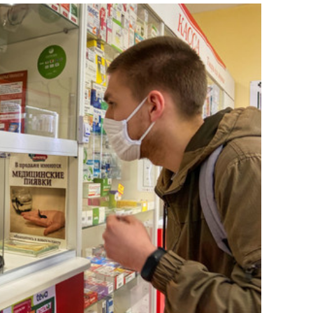
состоянием как основа
антихрупких команд