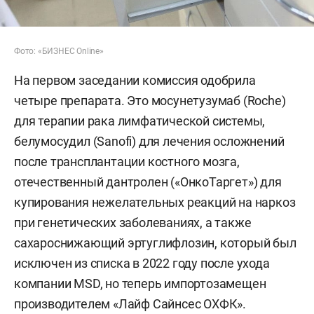
Фото: «БИЗНЕС Online»
На первом заседании комиссия одобрила
четыре препарата. Это мосунетузумаб (Roche)
для терапии рака лимфатической системы,
белумосудил (Sanofi) для лечения осложнений
после трансплантации костного мозга,
отечественный дантролен («ОнкоТаргет») для
купирования нежелательных реакций на наркоз
при генетических заболеваниях, а также
сахароснижающий эртуглифлозин, который был
исключен из списка в 2022 году после ухода
компании MSD, но теперь импортозамещен
производителем «Лайф Сайнсес ОХФК».