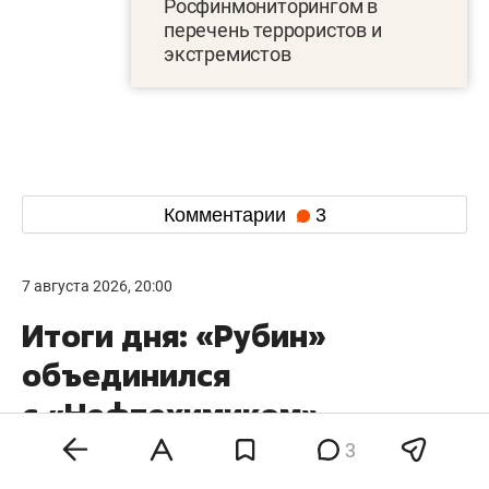
Росфинмониторингом в
перечень террористов и
экстремистов
Комментарии
3
7 августа 2026, 20:00
Итоги дня: «Рубин»
объединился
с «Нефтехимиком»,
исторические здания
3