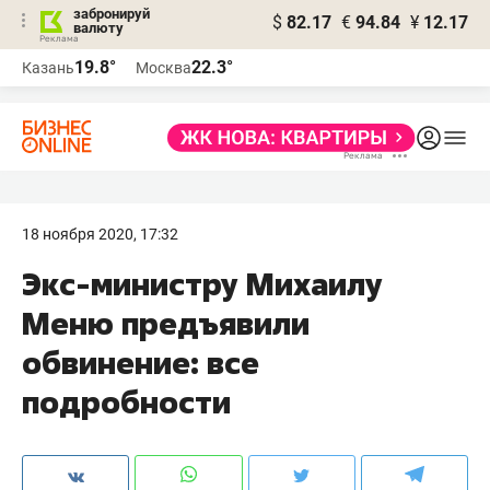
забронируй
$
82.17
€
94.84
¥
12.17
валюту
19.8°
22.3°
Казань
Москва
18 ноября 2020, 17:32
Экс-министру Михаилу
Меню предъявили
обвинение: все
подробности