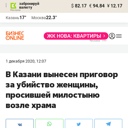
забронируй
$
82.17
€
94.84
¥
12.17
валюту
17°
22.3°
Казань
Москва
1 декабря 2020, 12:07
В Казани вынесен приговор
за убийство женщины,
просившей милостыню
возле храма