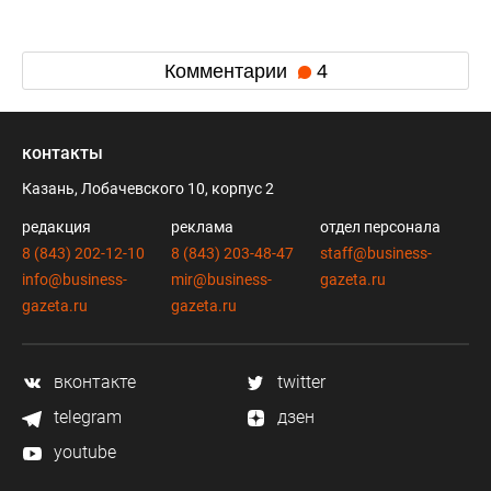
Комментарии
4
контакты
Казань, Лобачевского 10, корпус 2
редакция
реклама
отдел персонала
8 (843) 202-12-10
8 (843) 203-48-47
staff@business-
info@business-
mir@business-
gazeta.ru
gazeta.ru
gazeta.ru
вконтакте
twitter
telegram
дзен
youtube