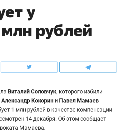
ует у
ов и
о трехкратном росте цен, дотошных
школьной формы о конт
клиентах и чудных запросах мастеров
налогах и развитии без 
 млн рублей
ала
Виталий Соловчук
, которого избили
ы
Александр Кокорин
и
Павел Мамаев
бует 1 млн рублей в качестве компенсации
ндуем
Рекомендуем
ссмотрен 14 декабря. Об этом сообщает
мер до квартиры и Face
Опыт выживания в дик
двоката Мамаева.
сто ключа: какой будет
природе, работа
асность в ЖК «Нова»
с ментальным и физич