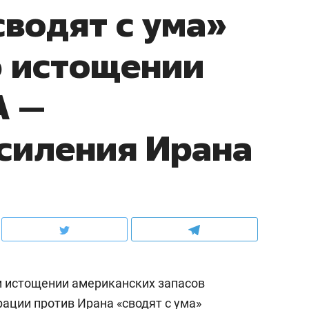
сводят с ума»
б истощении
А —
усиления Ирана
 истощении американских запасов
ации против Ирана «сводят с ума»