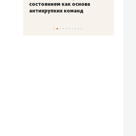
«Гонка Героев»
Казан