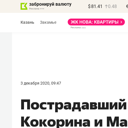
забронируй валюту
$
81.41
0.48
Казань
Закамье
Василь Мазитов
МАРТ
3 декабря 2020, 09:47
«Не зная местных
Пострадавший 
правил, бизнес может
потерять минимум
Кокорина и М
полгода»
Как бизнесу выйти на зарубежные