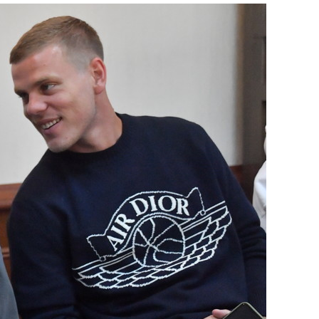
состоянием как основа
антихрупких команд