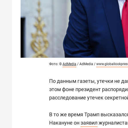
Фото: ©
AdMedia
/ AdMedia /
www.globallookpre
По данным газеты, утечки не да
этом фоне президент распоряди
расследование утечек секретно
В то же время Трамп высказалс
Накануне он
заявил
журналистам