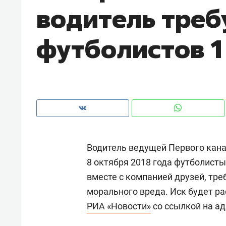
водитель треб
рынки, почему надо знать аксакал
чем интересен Оман?
футболистов 1
Водитель ведущей Первого кан
8 октября 2018 года футболист
вместе с компанией друзей, тре
Рекомендуем
Рекоме
морального вреда. Иск будет ра
Как ГК «МИР ГРУПП» и ВТБ
150 ка
РИА «Новости»
со ссылкой на а
создают оазис жилого
ID вме
комфорта под Казанью
безоп