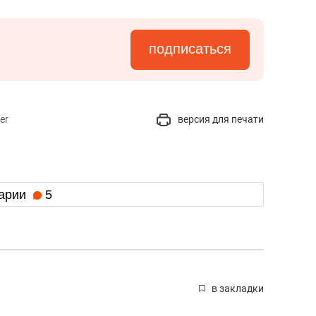
подписаться
er
версия для печати
арии
5
в закладки