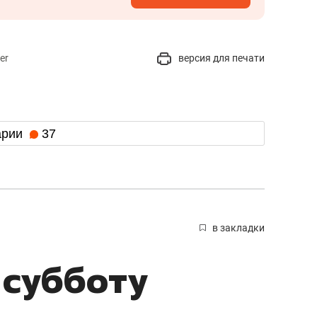
er
версия для печати
арии
37
в закладки
 субботу