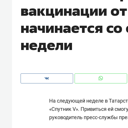
вакцинации от
рынки, почему надо знать аксакал
чем интересен Оман?
начинается со
недели
На следующей неделе в Татарст
Рекомендуем
Рекоме
«Спутник V». Привиться ей смо
Как ГК «МИР ГРУПП» и ВТБ
150 ка
руководитель пресс-службы пр
создают оазис жилого
ID вме
комфорта под Казанью
безоп