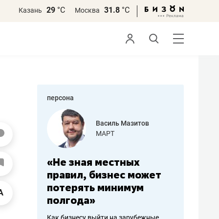
29
°С
31.8
°С
Казань
Москва
персона
еменова
Василь Мазитов
»
МАРТ
а: работа
«Не зная местных
«Мне лу
ечься
правил, бизнес может
не зара
вствовать
потерять минимум
чем пот
полгода»
репутац
пошиву
Как бизнесу выйти на зарубежные
Владелец от