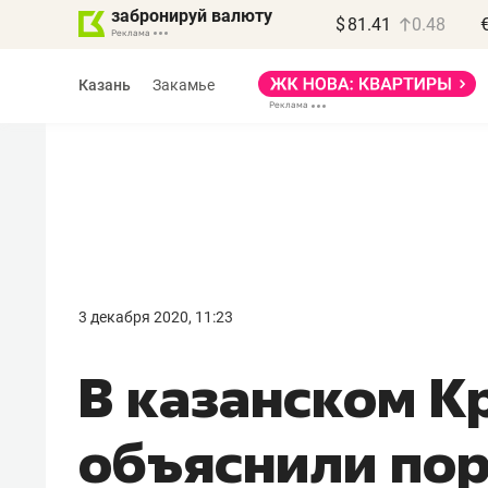
забронируй валюту
$
81.41
0.48
Казань
Закамье
Василь Мазитов
МАРТ
3 декабря 2020, 11:23
«Не зная местных
В казанском К
правил, бизнес может
потерять минимум
объяснили по
полгода»
Как бизнесу выйти на зарубежные