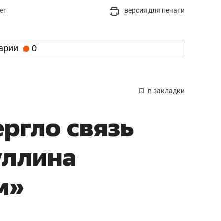
er
версия для печати
арии
0
в закладки
ргло связь
уллина
м»