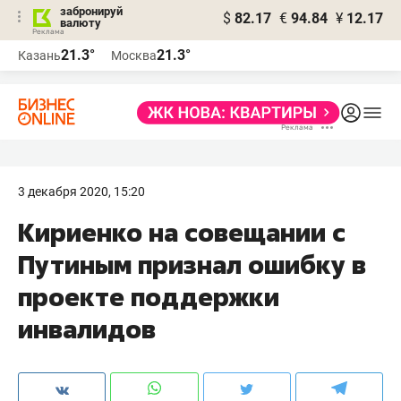
забронируй
$
82.17
€
94.84
¥
12.17
валюту
21.3°
21.3°
Казань
Москва
3 декабря 2020, 15:20
​Кириенко на совещании с
Путиным признал ошибку в
проекте поддержки
инвалидов