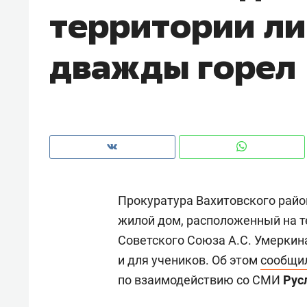
территории ли
рынки, почему надо знать аксакал
чем интересен Оман?
дважды горел
Прокуратура Вахитовского райо
жилой дом, расположенный на т
Советского Союза А.С. Умеркина
Рекомендуем
Рекоме
и для учеников. Об этом
сообщи
Как ГК «МИР ГРУПП» и ВТБ
150 ка
по взаимодействию со СМИ
Рус
создают оазис жилого
ID вме
комфорта под Казанью
безоп