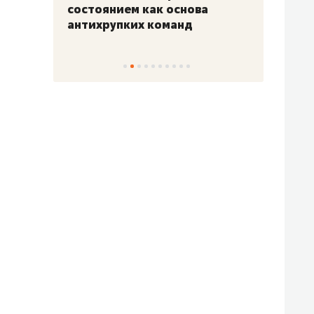
«Гонка Героев»
Казан