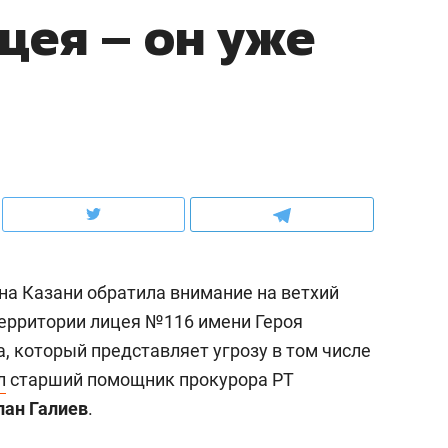
цея – он уже
ов и
о трехкратном росте цен, дотошных
школьной формы о конт
клиентах и чудных запросах мастеров
налогах и развитии без 
на Казани обратила внимание на ветхий
ерритории лицея №116 имени Героя
, который представляет угрозу в том числе
ндуем
Рекомендуем
л
старший помощник прокурора РТ
мер до квартиры и Face
Опыт выживания в дик
лан Галиев
.
сто ключа: какой будет
природе, работа
асность в ЖК «Нова»
с ментальным и физич