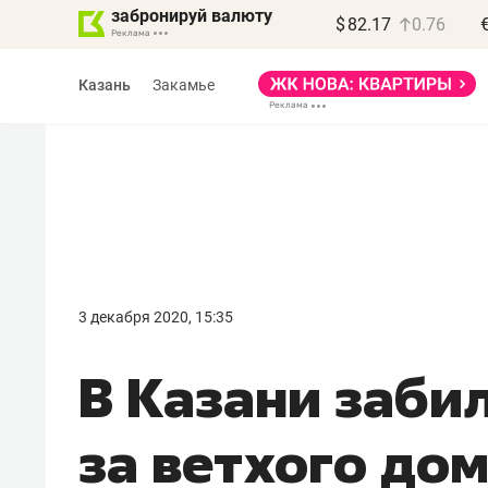
забронируй валюту
$
82.17
0.76
Казань
Закамье
Василь Мазитов
МАРТ
3 декабря 2020, 15:35
«Не зная местных
В Казани забил
правил, бизнес может
потерять минимум
за ветхого дом
полгода»
Как бизнесу выйти на зарубежные