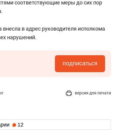
стями соответствующие меры до сих пор
в.
а внесла в адрес руководителя исполкома
сех нарушений.
подписаться
er
версия для печати
арии
12