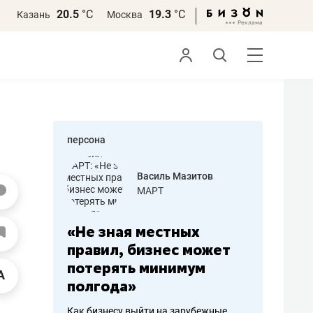
20.5
°С
19.3
°С
Казань
Москва
персона
еменова
Василь Мазитов
»
МАРТ
а: работа
«Не зная местных
«Мне лу
ечься
правил, бизнес может
не зара
вствовать
потерять минимум
чем пот
полгода»
репутац
пошиву
Как бизнесу выйти на зарубежные
Владелец от