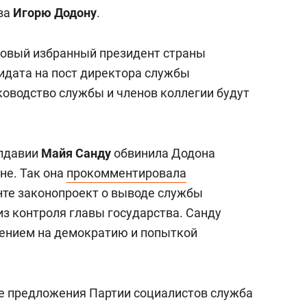
состоянием как основа
ва
Игорю Додону
.
антихрупких команд
новый избранный президент страны
идата на пост директора службы
ководство службы и членов коллегии будут
олдавии
Майя Санду
обвинила Додона
не. Так она
прокомментировала
нте законопроект о выводе службы
з контроля главы государства. Санду
лением на демократию и попыткой
е предложения Партии социалистов служба