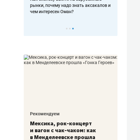
рафакте,
рынки, почему надо знать аксакалов и
о трехкратно
кредитов
чем интересен Оман?
клиентах и ч
Рекомендуем
Рекоме
ой
Мексика, рок-концерт
«Прор
и вагон с чак-чаком: как
30 ме
еским
в Менделеевске прошла
лечит