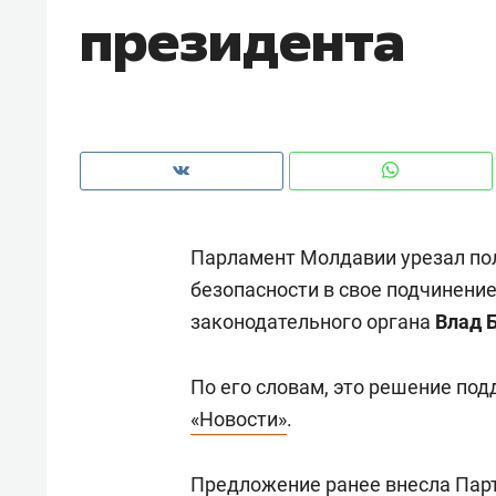
президента
рынки, почему надо знать аксакал
чем интересен Оман?
Парламент Молдавии урезал по
безопасности в свое подчинение
законодательного органа
Влад 
По его словам, это решение под
Рекомендуем
Рекоме
«Новости»
.
Как ГК «МИР ГРУПП» и ВТБ
150 ка
создают оазис жилого
ID вме
Предложение ранее внесла Пар
комфорта под Казанью
безоп