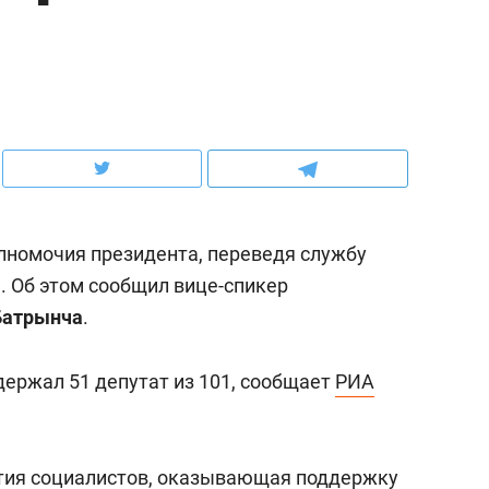
ов и
о трехкратном росте цен, дотошных
школьной формы о конт
клиентах и чудных запросах мастеров
налогах и развитии без 
лномочия президента, переведя службу
. Об этом сообщил вице-спикер
Батрынча
.
держал 51 депутат из 101, сообщает
РИА
ндуем
Рекомендуем
мер до квартиры и Face
Опыт выживания в дик
сто ключа: какой будет
природе, работа
тия социалистов, оказывающая поддержку
асность в ЖК «Нова»
с ментальным и физич