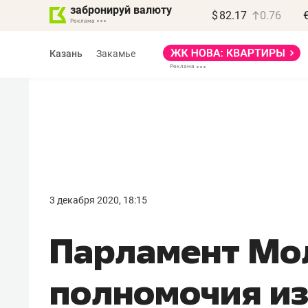
забронируй валюту
$
82.17
0.76
Казань
Закамье
Василь Мазитов
МАРТ
3 декабря 2020, 18:15
«Не зная местных
Парламент Мо
правил, бизнес может
потерять минимум
полномочия и
полгода»
Как бизнесу выйти на зарубежные