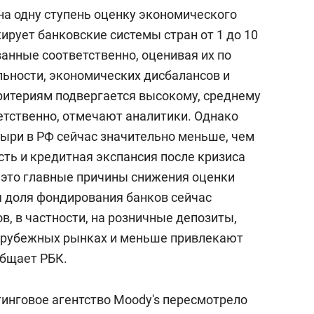
состоянием как основа
на одну ступень оценку экономического
антихрупких команд
жирует банковские системы стран от 1 до 10
анные соответственно, оценивая их по
ьности, экономических дисбалансов и
критериям подвергается высокому, среднему
етственно, отмечают аналитики. Однако
ыри в РФ сейчас значительно меньше, чем
сть и кредитная экспансия после кризиса
, это главные причины снижения оценки
 доля фондирования банков сейчас
в, в частности, на розничные депозиты,
арубежных рынках и меньше привлекают
общает РБК.
тинговое агентство Moody's пересмотрело