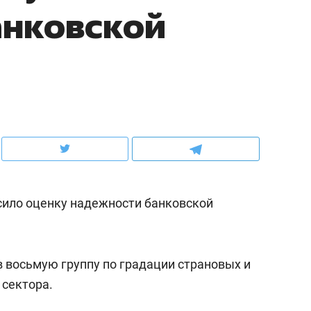
анковской
ов и
о трехкратном росте цен, дотошных
школьной формы о конт
клиентах и чудных запросах мастеров
налогах и развитии без 
ысило оценку надежности банковской
ндуем
Рекомендуем
в восьмую группу по градации страновых и
мер до квартиры и Face
Опыт выживания в дик
 сектора.
сто ключа: какой будет
природе, работа
асность в ЖК «Нова»
с ментальным и физич