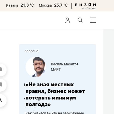
21.3
°С
25.7
°С
Казань
Москва
персона
еменова
Василь Мазитов
»
МАРТ
а: работа
«Не зная местных
«Мне лу
ечься
правил, бизнес может
не зара
вствовать
потерять минимум
чем пот
полгода»
репутац
пошиву
Как бизнесу выйти на зарубежные
Владелец от