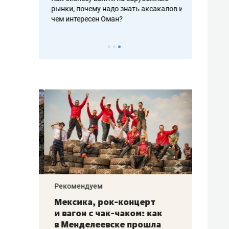
рафакте,
рынки, почему надо знать аксакалов и
о трехкратно
кредитов
чем интересен Оман?
клиентах и ч
Рекомендуем
Рекоме
ой
Мексика, рок-концерт
«Прор
и вагон с чак-чаком: как
30 ме
еским
в Менделеевске прошла
лечит