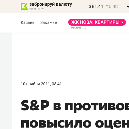
забронируй валюту
$
81.41
0.48
Казань
Закамье
Василь Мазитов
МАРТ
10 ноября 2011, 08:41
«Не зная местных
S&P в противо
правил, бизнес может
потерять минимум
повысило оце
полгода»
Как бизнесу выйти на зарубежные