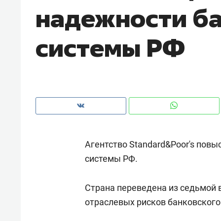
надежности б
рынки, почему надо знать аксакал
чем интересен Оман?
системы РФ
Агентство Standard&Poor's пов
системы РФ.
Рекомендуем
Рекоме
Страна переведена из седьмой 
Как ГК «МИР ГРУПП» и ВТБ
150 ка
отраслевых рисков банковского
создают оазис жилого
ID вме
комфорта под Казанью
безоп