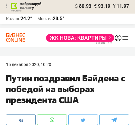
забронируй
$
80.93
€
93.19
¥
11.97
валюту
24.2°
28.5°
Казань
Москва
15 декабря 2020, 10:20
​Путин поздравил Байдена с
победой на выборах
президента США