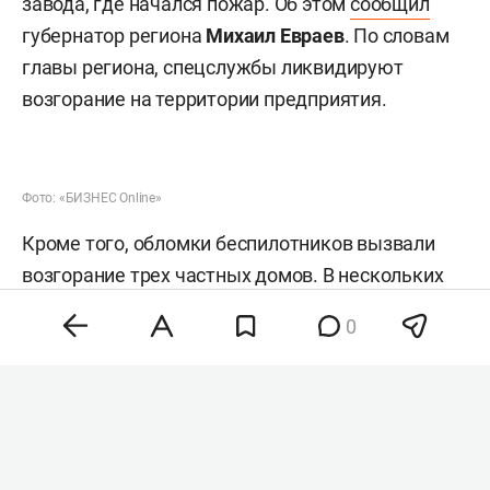
завода, где начался пожар. Об этом
сообщил
губернатор региона
Михаил Евраев
. По словам
главы региона, спецслужбы ликвидируют
возгорание на территории предприятия.
Фото: «БИЗНЕС Online»
Кроме того, обломки беспилотников вызвали
возгорание трех частных домов. В нескольких
многоквартирных домах выбило стекла, также
0
повреждены автомобили местных жителей.
Изначально власти сообщали об отсутствии
пострадавших, однако позднее Евраев уточнил,
что осколочные ранения получили четыре
человека. Двух женщин и мужчину