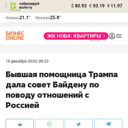
забронируй
$
80.93
€
93.19
¥
11.97
валюту
21.1°
25.8°
Казань
Москва
16 декабря 2020, 08:23
​Бывшая помощница Трампа
дала совет Байдену по
поводу отношений с
Россией