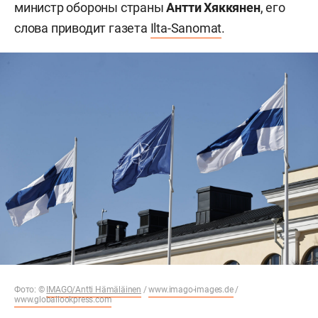
министр обороны страны
Антти Хяккянен
, его
слова приводит газета
Ilta-Sanomat
.
Фото: ©
IMAGO/Antti Hämäläinen
/
www.imago-images.de
/
www.globallookpress.com