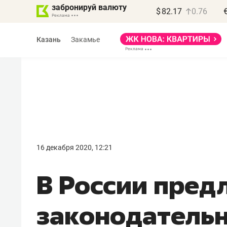
забронируй валюту
$
82.17
0.76
Казань
Закамье
Василь Мазитов
МАРТ
16 декабря 2020, 12:21
«Не зная местных
В России пре
правил, бизнес может
потерять минимум
законодательн
полгода»
Как бизнесу выйти на зарубежные