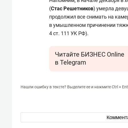
Напомним, в начале декабря в 
(
Стас Решетников
) умерла деву
продолжил все снимать на каме
в умышленном причинении тяжко
4 ст. 111 УК РФ).
Читайте БИЗНЕС Online
в Telegram
Нашли ошибку в тексте? Выделите ее и нажмите Ctrl + Ent
Коммент