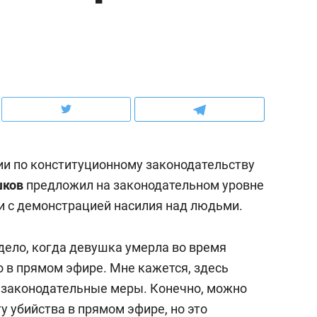
ов и
о трехкратном росте цен, дотошных
школьной формы о конт
клиентах и чудных запросах мастеров
налогах и развитии без 
и по конституционному законодательству
шков
предложил на законодательном уровне
и с демонстрацией насилия над людьми.
дело, когда девушка умерла во время
ндуем
Рекомендуем
о в прямом эфире. Мне кажется, здесь
мер до квартиры и Face
Опыт выживания в дик
 законодательные меры. Конечно, можно
сто ключа: какой будет
природе, работа
у убийства в прямом эфире, но это
асность в ЖК «Нова»
с ментальным и физич