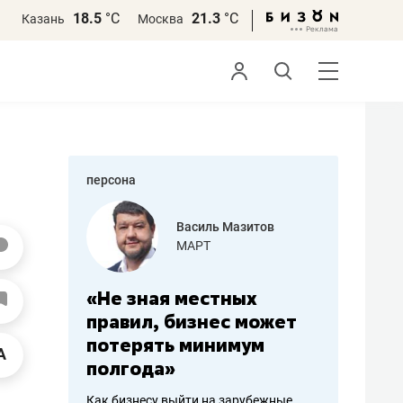
18.5
°С
21.3
°С
Казань
Москва
персона
еменова
Василь Мазитов
»
МАРТ
а: работа
«Не зная местных
«Мне лу
ечься
правил, бизнес может
не зара
вствовать
потерять минимум
чем пот
полгода»
репутац
пошиву
Как бизнесу выйти на зарубежные
Владелец от