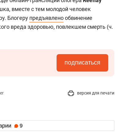
ходе онлайн-трансляции блогера
Reeflay
шка, вместе с тем молодой человек
ру. Блогеру
предъявлено
обвинение
го вреда здоровью, повлекшем смерть (ч.
подписаться
er
версия для печати
арии
9