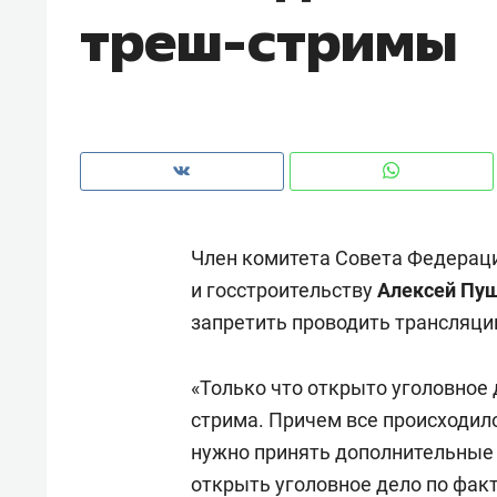
треш-стримы
рынки, почему надо знать аксакал
чем интересен Оман?
Член комитета Совета Федераци
и госстроительству
Алексей Пу
запретить проводить трансляци
«Только что открыто уголовное 
Рекомендуем
Рекоме
стрима. Причем все происходил
Как ГК «МИР ГРУПП» и ВТБ
150 ка
нужно принять дополнительные
создают оазис жилого
ID вме
открыть уголовное дело по факт
комфорта под Казанью
безоп