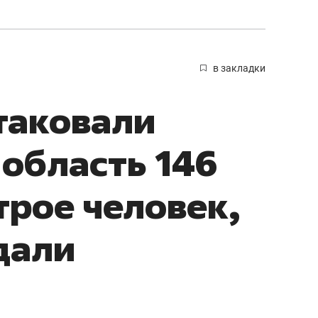
в закладки
атаковали
область 146
трое человек,
дали