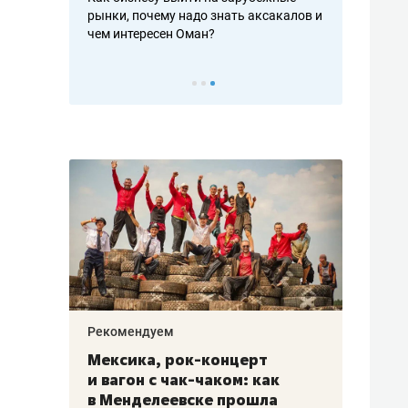
рафакте,
рынки, почему надо знать аксакалов и
о трехкратно
кредитов
чем интересен Оман?
клиентах и ч
Рекомендуем
Рекоме
ой
Мексика, рок-концерт
«Прор
и вагон с чак-чаком: как
30 ме
еским
в Менделеевске прошла
лечит