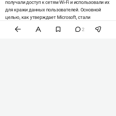
получали доступ к сетям Wi-Fi и использовали их
для кражи данных пользователей. Основной
целью, как утверждает Microsoft, стали
корпоративные путешественники. При
2
подготовке и проведении атак злоумышленники
также активно использовали технологии
искусственного интеллекта.
В Microsoft сообщили, что связывают Storm-2945
с Midnight Blizzard по схожим техническим
приемам, методам фишинга и кругу
потенциальных жертв. По данным компании,
обе группировки пытаются похищать данные
пользователей Microsoft 365 и используют
приложения для обмена сообщениями в рамках
атак с применением социальной инженерии.