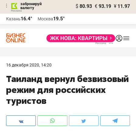
забронируй
$
80.93
€
93.19
¥
11.97
валюту
16.4°
19.5°
Казань
Москва
16 декабря 2020, 14:20
Таиланд вернул безвизовый
режим для российских
туристов