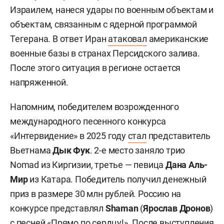
Израилем, нанеся удары по военным объектам и
объектам, связанным с ядерной программой
Тегерана. В ответ Иран
атаковал
американские
военные базы в странах Персидского залива.
После этого ситуация в регионе остается
напряженной.
Напомним, победителем возрожденного
международного песенного конкурса
«Интервидение» в 2025 году
стал
представитель
Вьетнама
Дык Фук
. 2-е место заняло трио
Nomad из Киргизии, третье — певица
Дана Аль-
Мир
из Катара. Победитель получил денежный
приз в размере 30 млн рублей. Россию на
конкурсе представлял
Shaman
(
Ярослав Дронов
)
с песней «Прямо по сердцу!». После выступления