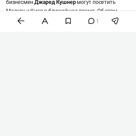
бизнесмен
Джаред Кушнер
могут посетить
Москву и Киев в ближайшее время. Об этом
сообщил
ТАСС
со ссылкой на источник.
1
Владимир Путин и Стив Уиткофф
Фото:
kremlin.ru