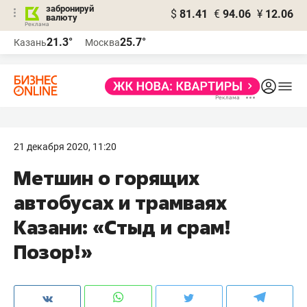
забронируй
$
81.41
€
94.06
¥
12.06
валюту
21.3°
25.7°
Казань
Москва
21 декабря 2020, 11:20
Метшин о горящих
автобусах и трамваях
Казани: «Стыд и срам!
Позор!»