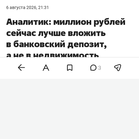
6 августа 2026, 21:31
Аналитик: миллион рублей
сейчас лучше вложить
в банковский депозит,
а не в недвижимость
3
Банковский вклад, золото и недвижимость
решают разные финансовые задачи, поэтому
выбирать инструмент для инвестиций стоит
исходя из конкретных целей. Таким мнением в
комментарии
RT
поделился финансовый