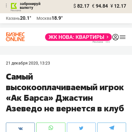
забронируй
$
82.17
€
94.84
¥
12.17
валюту
20.1°
18.9°
Казань
Москва
21 декабря 2020, 13:23
Самый
высокооплачиваемый игрок
«Ак Барса» Джастин
Азеведо не вернется в клуб