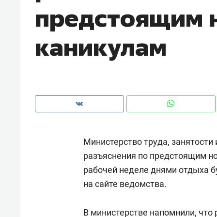
предстоящим 
рынки, почему надо знать аксакал
чем интересен Оман?
каникулам
Министерство труда, занятости
разъяснения по предстоящим н
рабочей неделе днями отдыха бу
Рекомендуем
Рекоме
на сайте ведомства.
Как ГК «МИР ГРУПП» и ВТБ
150 ка
создают оазис жилого
ID вме
комфорта под Казанью
В министерстве напомнили, что
безоп