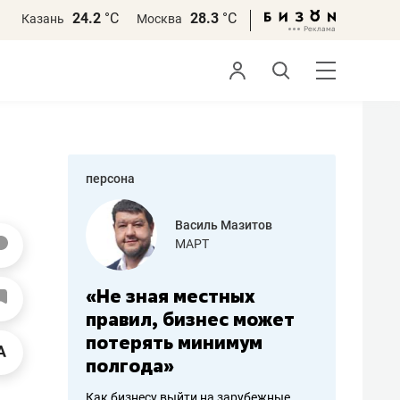
24.2
°С
28.3
°С
Казань
Москва
персона
еменова
Василь Мазитов
»
МАРТ
а: работа
«Не зная местных
«Мне лу
ечься
правил, бизнес может
не зара
вствовать
потерять минимум
чем пот
полгода»
репутац
пошиву
Как бизнесу выйти на зарубежные
Владелец от