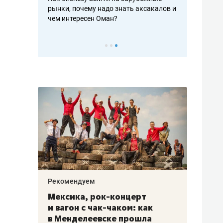
рафакте,
рынки, почему надо знать аксакалов и
о трехкратно
кредитов
чем интересен Оман?
клиентах и ч
Рекомендуем
Рекоме
ой
Мексика, рок-концерт
«Прор
и вагон с чак-чаком: как
30 ме
еским
в Менделеевске прошла
лечит