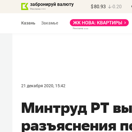
забронируй валюту
$
80.93
-0.20
Казань
Закамье
Василь Мазитов
МАРТ
21 декабря 2020, 15:42
«Не зная местных
​Минтруд РТ в
правил, бизнес может
потерять минимум
разъяснения п
полгода»
Как бизнесу выйти на зарубежные