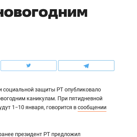
новогодним
ов и
о трехкратном росте цен, дотошных
школьной формы о конт
клиентах и чудных запросах мастеров
налогах и развитии без 
 и социальной защиты РТ опубликовало
овогодним каникулам. При пятидневной
дут 1−10 января, говорится в
сообщении
ндуем
Рекомендуем
мер до квартиры и Face
Опыт выживания в дик
сто ключа: какой будет
природе, работа
 ранее президент РТ предложил
асность в ЖК «Нова»
с ментальным и физич