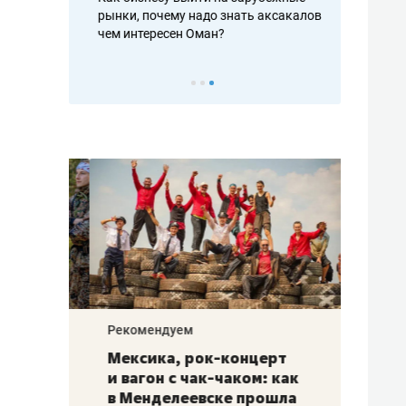
рафакте,
рынки, почему надо знать аксакалов и
о трехкратно
кредитов
чем интересен Оман?
клиентах и ч
Рекомендуем
Рекоме
ой
Мексика, рок-концерт
«Прор
и вагон с чак-чаком: как
30 ме
еским
в Менделеевске прошла
лечит