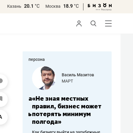
20.1
°С
18.9
°С
Казань
Москва
персона
еменова
Василь Мазитов
»
МАРТ
а: работа
«Не зная местных
«Мне лу
ечься
правил, бизнес может
не зара
вствовать
потерять минимум
чем пот
полгода»
репутац
пошиву
Как бизнесу выйти на зарубежные
Владелец от