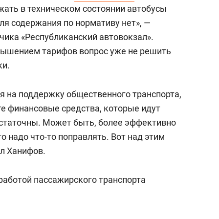
состоянием как основа
жать в техническом состоянии автобусы
антихрупких команд
для содержания по нормативу нет», —
чика «Республиканский автовокзал».
овышением тарифов вопрос уже не решить
ки.
я на поддержку общественного транспорта,
те финансовые средства, которые идут
статочны. Может быть, более эффективно
то надо что-то поправлять. Вот над этим
ал Ханифов.
 работой пассажирского транспорта