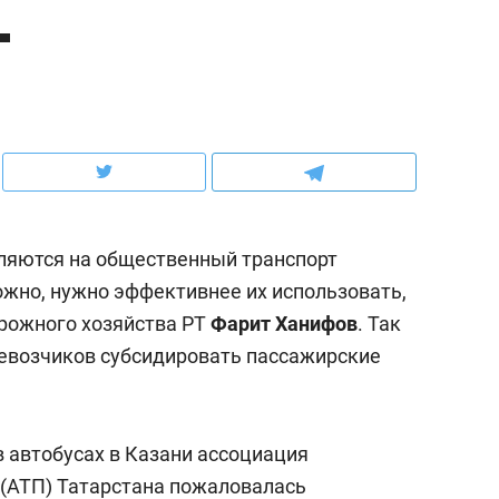
г
ов и
о трехкратном росте цен, дотошных
школьной формы о конт
клиентах и чудных запросах мастеров
налогах и развитии без 
ляются на общественный транспорт
ожно, нужно эффективнее их использовать,
орожного хозяйства РТ
Фарит Ханифов
. Так
евозчиков субсидировать пассажирские
ндуем
Рекомендуем
мер до квартиры и Face
Опыт выживания в дик
в автобусах в Казани ассоциация
сто ключа: какой будет
природе, работа
(АТП) Татарстана
пожаловалась
асность в ЖК «Нова»
с ментальным и физич