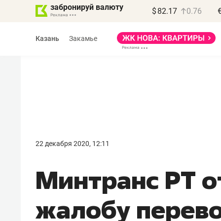
забронируй валюту
$
82.17
0.76
Казань
Закамье
Василь Мазитов
МАРТ
22 декабря 2020, 12:11
«Не зная местных
Минтранс РТ о
правил, бизнес может
потерять минимум
жалобу перево
полгода»
Как бизнесу выйти на зарубежные