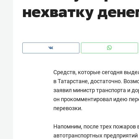
нехватку дене
рынки, почему надо знать аксакал
чем интересен Оман?
Средств, которые сегодня выде
в Татарстане, достаточно. Возм
заявил министр транспорта и д
он прокомментировал идею пер
перевозки.
Рекомендуем
Рекоме
Как ГК «МИР ГРУПП» и ВТБ
150 ка
Напомним, после трех пожаров 
создают оазис жилого
ID вме
автотранспортных предприятий 
комфорта под Казанью
безоп