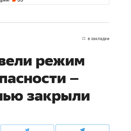
в закладки
ввели режим
пасности –
нью закрыли