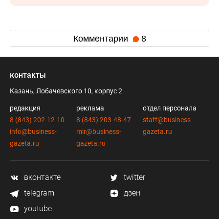
Комментарии
8
контакты
Казань, Лобачевского 10, корпус 2
редакция
реклама
отдел персонала
8 (843) 202-12-10
8 (843) 203-48-47
staff@business-
info@business-
mir@business-
gazeta.ru
gazeta.ru
gazeta.ru
вконтакте
twitter
telegram
дзен
youtube