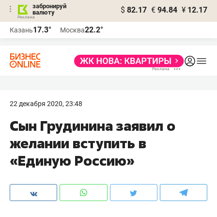
забронируй
$
82.17
€
94.84
¥
12.17
валюту
17.3°
22.2°
Казань
Москва
22 декабря 2020, 23:48
Сын Грудинина заявил о
желании вступить в
«Единую Россию»