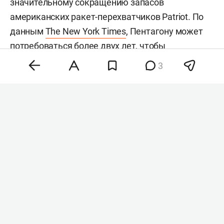
значительному сокращению запасов
американских ракет-перехватчиков Patriot. По
данным
The New York Times
, Пентагону может
потребоваться более двух лет, чтобы
восполнить запасы более чем 1,5 тыс.
3
использованных перехватчиков. Сейчас в
распоряжении США остается менее 1,7 тыс.
таких ракет.