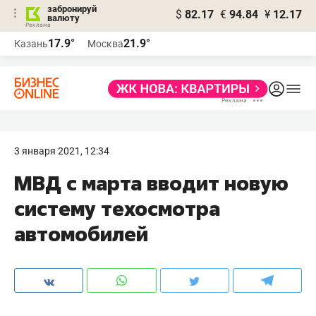
забронируй
$
82.17
€
94.84
¥
12.17
валюту
17.9°
21.9°
Казань
Москва
3 января 2021, 12:34
МВД с марта вводит новую
систему техосмотра
автомобилей