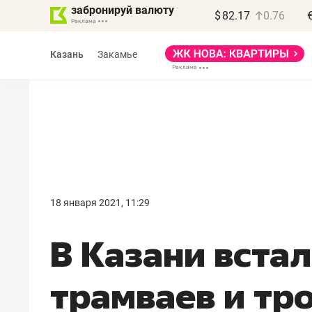
забронируй валюту
$
82.17
0.76
Казань
Закамье
Василь Мазитов
МАРТ
18 января 2021, 11:29
«Не зная местных
В Казани вста
правил, бизнес может
потерять минимум
трамваев и тр
полгода»
Как бизнесу выйти на зарубежные