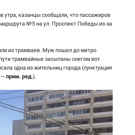
состоянием как основа
антихрупких команд
ов утра, казанцы сообщали, что пассажиров
маршрута №5 на ул. Проспект Победы из-за
или из трамваев. Муж пошел до метро
о пути трамвайные засыпаны снегом вот
исала одна из жительниц города (
пунктуация
—
прим. ред.
).