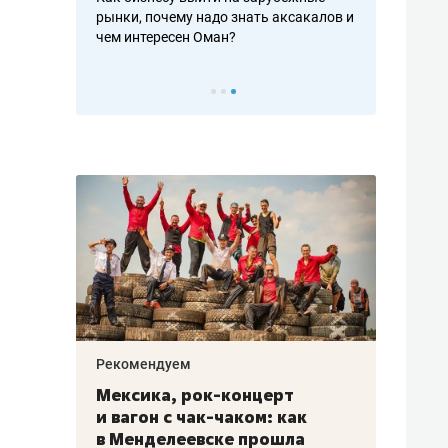
рафакте,
рынки, почему надо знать аксакалов и
о трехкратно
кредитов
чем интересен Оман?
клиентах и ч
Рекомендуем
Рекоме
ой
Мексика, рок-концерт
«Прор
и вагон с чак-чаком: как
30 ме
еским
в Менделеевске прошла
лечит