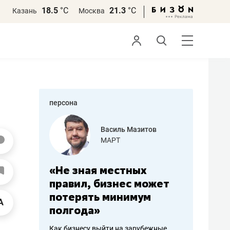
18.5
°С
21.3
°С
Казань
Москва
персона
еменова
Василь Мазитов
»
МАРТ
а: работа
«Не зная местных
«Мне лу
ечься
правил, бизнес может
не зара
вствовать
потерять минимум
чем пот
полгода»
репутац
пошиву
Как бизнесу выйти на зарубежные
Владелец от