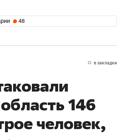
арии
48
в закладки
атаковали
область 146
трое человек,