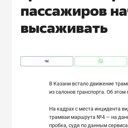
пассажиров н
рынки, почему надо знать аксакал
чем интересен Оман?
высаживать
В Казани встало движение трам
из салонов транспорта. Об этом
Рекомендуем
Рекоме
На кадрах с места инцидента ви
Как ГК «МИР ГРУПП» и ВТБ
150 ка
трамваи маршрута №4 — на данн
создают оазис жилого
ID вме
комфорта под Казанью
пробка, судя по данным сервиса
безоп