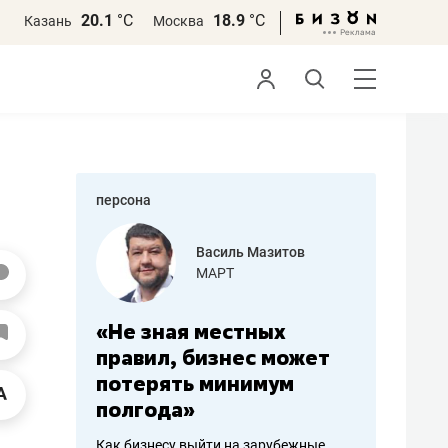
20.1
°С
18.9
°С
Казань
Москва
персона
еменова
Василь Мазитов
»
МАРТ
а: работа
«Не зная местных
«Мне лу
ечься
правил, бизнес может
не зара
вствовать
потерять минимум
чем пот
полгода»
репутац
пошиву
Как бизнесу выйти на зарубежные
Владелец от