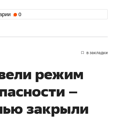
арии
0
в закладки
ввели режим
пасности –
нью закрыли