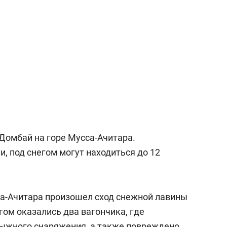
состоянием как основа
антихрупких команд
Домбай на горе Мусса-Ачитара.
, под снегом могут находиться до 12
са-Ачитара произошел сход снежной лавины
гом оказались два вагончика, где
лыжного снаряжения, а также повреждено