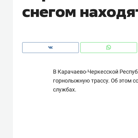
снегом находя
рынки, почему надо знать аксакал
чем интересен Оман?
В Карачаево-Черкесской Респу
горнолыжную трассу. Об этом 
службах.
Рекомендуем
Рекоме
Как ГК «МИР ГРУПП» и ВТБ
150 ка
создают оазис жилого
ID вме
комфорта под Казанью
безоп