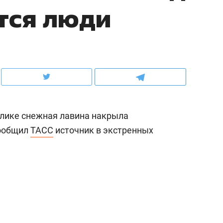
тся люди
ов и
о трехкратном росте цен, дотошных
школьной формы о конт
клиентах и чудных запросах мастеров
налогах и развитии без 
блике снежная лавина накрыла
сообщил
ТАСС
источник в экстренных
ндуем
Рекомендуем
мер до квартиры и Face
Опыт выживания в дик
сто ключа: какой будет
природе, работа
асность в ЖК «Нова»
с ментальным и физич