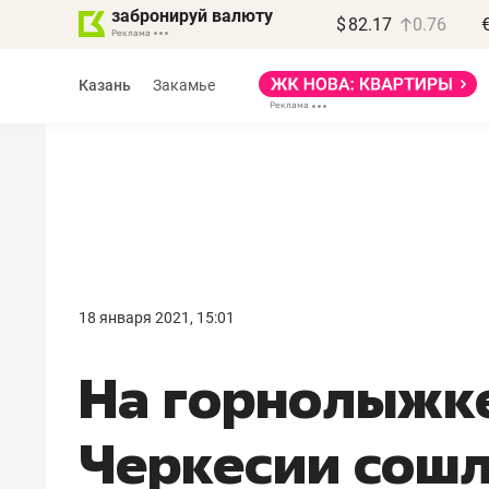
забронируй валюту
$
82.17
0.76
Казань
Закамье
Василь Мазитов
МАРТ
18 января 2021, 15:01
«Не зная местных
На горнолыжке
правил, бизнес может
потерять минимум
Черкесии сошл
полгода»
Как бизнесу выйти на зарубежные