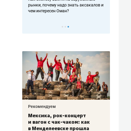
рафакте,
рынки, почему надо знать аксакалов и
о трехкратно
кредитов
чем интересен Оман?
клиентах и ч
Рекомендуем
Рекоме
ой
Мексика, рок-концерт
«Прор
и вагон с чак-чаком: как
30 ме
еским
в Менделеевске прошла
лечит