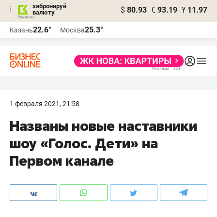
забронируй
$
80.93
€
93.19
¥
11.97
валюту
22.6°
25.3°
Казань
Москва
1 февраля 2021, 21:58
Названы новые наставники
шоу «Голос. Дети» на
Первом канале