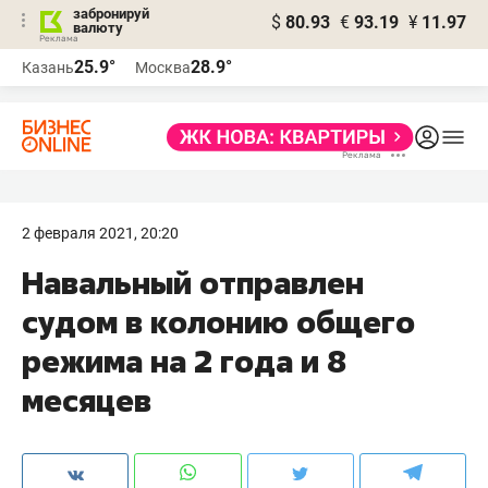
забронируй
$
80.93
€
93.19
¥
11.97
валюту
25.9°
28.9°
Казань
Москва
2 февраля 2021, 20:20
Навальный отправлен
судом в колонию общего
режима на 2 года и 8
месяцев