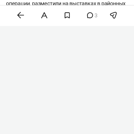
операции, разместили на выставках в районных
домах культуры. Экспозиции уже открылись в
3
муниципалитетах республики и будут работать
до конца года.