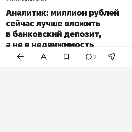
Аналитик: миллион рублей
сейчас лучше вложить
в банковский депозит,
а не в недвижимость
3
Банковский вклад, золото и недвижимость
решают разные финансовые задачи, поэтому
выбирать инструмент для инвестиций стоит
исходя из конкретных целей. Таким мнением в
комментарии
RT
поделился финансовый
аналитик Bitbanker
Владимир Зернов
.