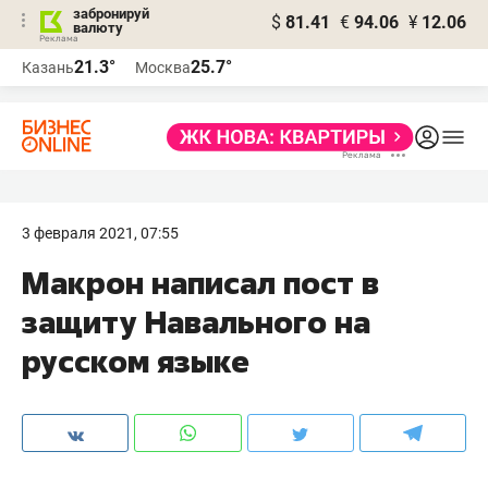
забронируй
$
81.41
€
94.06
¥
12.06
валюту
21.3°
25.7°
Казань
Москва
3 февраля 2021, 07:55
Макрон написал пост в
защиту Навального на
русском языке