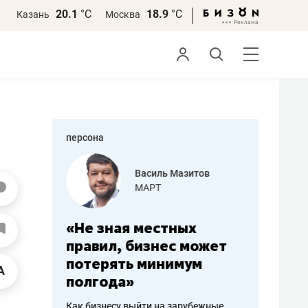
20.1
°С
18.9
°С
Казань
Москва
персона
еменова
Василь Мазитов
»
МАРТ
а: работа
«Не зная местных
«Мне лу
ечься
правил, бизнес может
не зара
вствовать
потерять минимум
чем пот
полгода»
репутац
пошиву
Как бизнесу выйти на зарубежные
Владелец от