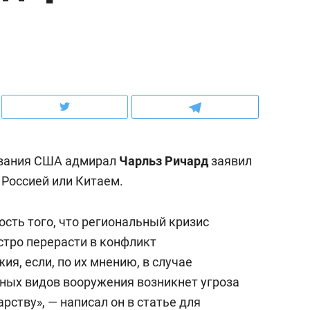
ов и
о трехкратном росте цен, дотошных
школьной формы о конт
клиентах и чудных запросах мастеров
налогах и развитии без 
ования США адмирал
Чарльз Ричард
заявил
 Россией или Китаем.
сть того, что региональный кризис
стро перерасти в конфликт
ндуем
Рекомендуем
ия, если, по их мнению, в случае
мер до квартиры и Face
Опыт выживания в дик
ных видов вооружения возникнет угроза
сто ключа: какой будет
природе, работа
арству», —
написал
он в статье для
асность в ЖК «Нова»
с ментальным и физич