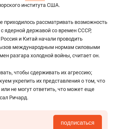
состоянием как основа
орского института США.
антихрупких команд
не приходилось рассматривать возможность
 с ядерной державой со времен СССР,
 Россия и Китай начали проводить
 вызов международным нормам силовыми
ен разгара холодной войны, считает он.
ать, чтобы сдерживать их агрессию;
куем укрепить их представления о том, что
ли не могут ответить, что может еще
сал Ричард.
подписаться