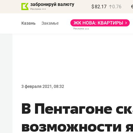
забронируй валюту
$
82.17
0.76
Казань
Закамье
Василь Мазитов
МАРТ
3 февраля 2021, 08:32
«Не зная местных
В Пентагоне ск
правил, бизнес может
потерять минимум
возможности 
полгода»
Как бизнесу выйти на зарубежные