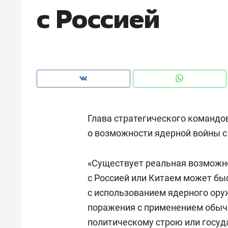
с Россией
рынки, почему надо знать аксакал
чем интересен Оман?
Глава стратегического команд
о возможности ядерной войны с
«Существует реальная возможно
с Россией или Китаем может бы
Рекомендуем
Рекоме
с использованием ядерного оруж
Как ГК «МИР ГРУПП» и ВТБ
150 ка
поражения с применением обыч
создают оазис жилого
ID вме
политическому строю или госуд
комфорта под Казанью
безоп