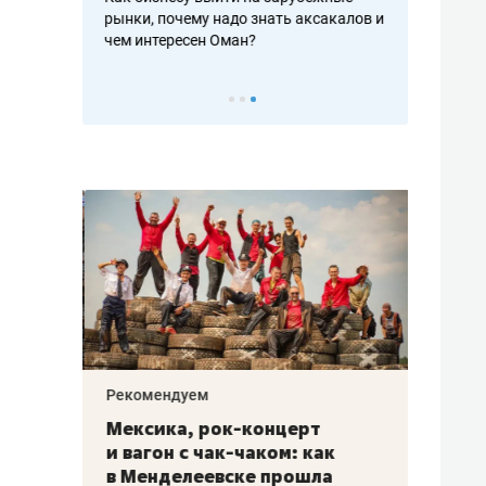
рафакте,
рынки, почему надо знать аксакалов и
о трехкратно
кредитов
чем интересен Оман?
клиентах и ч
Рекомендуем
Рекоме
ой
Мексика, рок-концерт
«Прор
и вагон с чак-чаком: как
30 ме
еским
в Менделеевске прошла
лечит