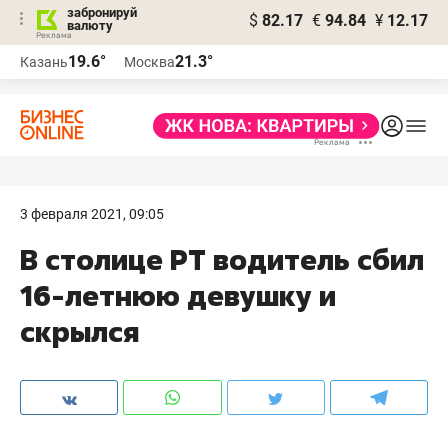
забронируй
$
82.17
€
94.84
¥
12.17
валюту
19.6°
21.3°
Казань
Москва
3 февраля 2021, 09:05
В столице РТ водитель сбил
16-летнюю девушку и
скрылся